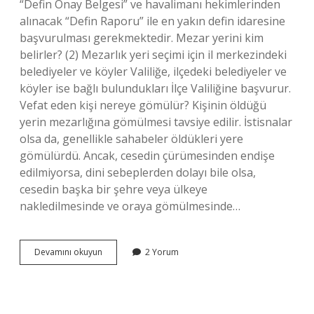
“Defin Onay Belgesi” ve havalimanı hekimlerinden
alınacak “Defin Raporu” ile en yakın defin idaresine
başvurulması gerekmektedir. Mezar yerini kim
belirler? (2) Mezarlık yeri seçimi için il merkezindeki
belediyeler ve köyler Valiliğe, ilçedeki belediyeler ve
köyler ise bağlı bulundukları İlçe Valiliğine başvurur.
Vefat eden kişi nereye gömülür? Kişinin öldüğü
yerin mezarlığına gömülmesi tavsiye edilir. İstisnalar
olsa da, genellikle sahabeler öldükleri yere
gömülürdü. Ancak, cesedin çürümesinden endişe
edilmiyorsa, dini sebeplerden dolayı bile olsa,
cesedin başka bir şehre veya ülkeye
nakledilmesinde ve oraya gömülmesinde…
Vefat
Devamını okuyun
2 Yorum
Eden
Kişinin
Defin
Yerine