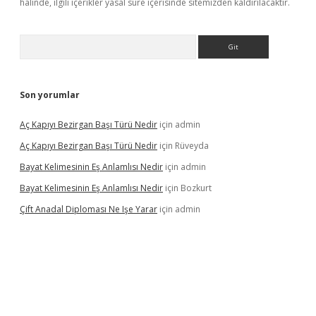
halinde, ilgili içerikler yasal süre içerisinde sitemizden kaldırılacaktır.
Arama
Son yorumlar
Aç Kapıyı Bezirgan Başı Türü Nedir
için
admin
Aç Kapıyı Bezirgan Başı Türü Nedir
için
Rüveyda
Bayat Kelimesinin Eş Anlamlısı Nedir
için
admin
Bayat Kelimesinin Eş Anlamlısı Nedir
için
Bozkurt
Çift Anadal Diploması Ne Işe Yarar
için
admin