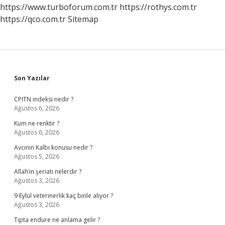
Kim
https://www.turboforum.com.tr
https://rothys.com.tr
Karar
https://qco.com.tr
Sitemap
Verir
Sidebar
Son Yazılar
CPITN indeksi nedir ?
Ağustos 6, 2026
Kum ne renktir ?
Ağustos 6, 2026
Avcının Kalbi konusu nedir ?
Ağustos 5, 2026
Allah’ın şeriatı nelerdir ?
Ağustos 3, 2026
9 Eylül veterinerlik kaç binle alıyor ?
Ağustos 3, 2026
Tıpta endure ne anlama gelir ?