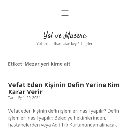
menüyü
Anasayfa
aç
Gizlilik Politikası
Yol ve Macera
Yasal Uyarı
Yollardan ilham alan keyifli bilgiler!
Hakkımızda
Etiket:
Mezar yeri kime ait
Vefat Eden Kişinin Defin Yerine Kim
Karar Verir
Tarih: Eylül 29, 2024
Vefat eden kişinin defin işlemleri nasıl yapılır? Defin
işlemleri nasıl yapılır: Belediye hekimlerinden,
hastanelerden veya Adli Tıp Kurumundan alınacak