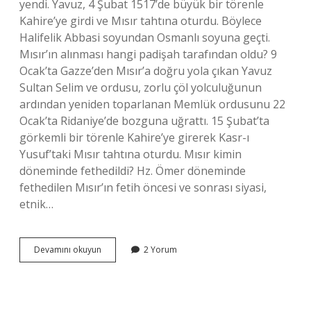
yendi. Yavuz, 4 Şubat 1517’de büyük bir törenle
Kahire’ye girdi ve Mısır tahtına oturdu. Böylece
Halifelik Abbasi soyundan Osmanlı soyuna geçti.
Mısır’ın alınması hangi padişah tarafından oldu? 9
Ocak’ta Gazze’den Mısır’a doğru yola çıkan Yavuz
Sultan Selim ve ordusu, zorlu çöl yolculuğunun
ardından yeniden toparlanan Memlük ordusunu 22
Ocak’ta Ridaniye’de bozguna uğrattı. 15 Şubat’ta
görkemli bir törenle Kahire’ye girerek Kasr-ı
Yusuf’taki Mısır tahtına oturdu. Mısır kimin
döneminde fethedildi? Hz. Ömer döneminde
fethedilen Mısır’ın fetih öncesi ve sonrası siyasi,
etnik…
Mısır
Devamını okuyun
2 Yorum
Kimin
Zamanında
Alındı