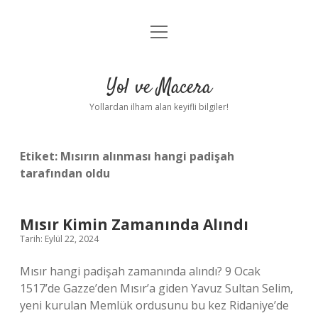
menüyü
Anasayfa
aç
Gizlilik Politikası
Yol ve Macera
Yasal Uyarı
Yollardan ilham alan keyifli bilgiler!
Hakkımızda
Etiket:
Mısırın alınması hangi padişah
tarafından oldu
Mısır Kimin Zamanında Alındı
Tarih: Eylül 22, 2024
Mısır hangi padişah zamanında alındı? 9 Ocak
1517’de Gazze’den Mısır’a giden Yavuz Sultan Selim,
yeni kurulan Memlük ordusunu bu kez Ridaniye’de