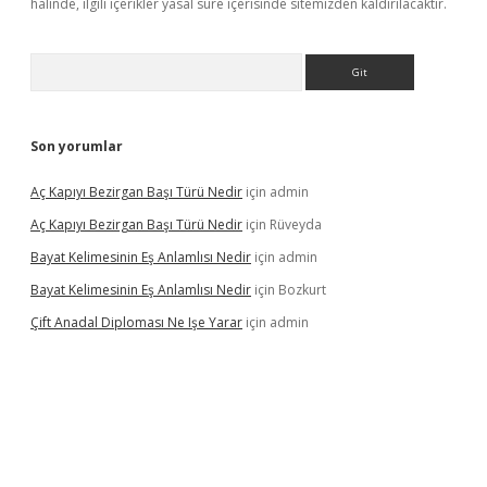
halinde, ilgili içerikler yasal süre içerisinde sitemizden kaldırılacaktır.
Arama
Son yorumlar
Aç Kapıyı Bezirgan Başı Türü Nedir
için
admin
Aç Kapıyı Bezirgan Başı Türü Nedir
için
Rüveyda
Bayat Kelimesinin Eş Anlamlısı Nedir
için
admin
Bayat Kelimesinin Eş Anlamlısı Nedir
için
Bozkurt
Çift Anadal Diploması Ne Işe Yarar
için
admin