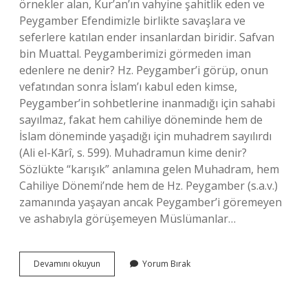
örnekler alan, Kur’an’ın vahyine şahitlik eden ve
Peygamber Efendimizle birlikte savaşlara ve
seferlere katılan ender insanlardan biridir. Safvan
bin Muattal. Peygamberimizi görmeden iman
edenlere ne denir? Hz. Peygamber’i görüp, onun
vefatından sonra İslam’ı kabul eden kimse,
Peygamber’in sohbetlerine inanmadığı için sahabi
sayılmaz, fakat hem cahiliye döneminde hem de
İslam döneminde yaşadığı için muhadrem sayılırdı
(Ali el-Kārî, s. 599). Muhadramun kime denir?
Sözlükte “karışık” anlamına gelen Muhadram, hem
Cahiliye Dönemi’nde hem de Hz. Peygamber (s.a.v.)
zamanında yaşayan ancak Peygamber’i göremeyen
ve ashabıyla görüşemeyen Müslümanlar…
Peygamber
Devamını okuyun
Yorum Bırak
Efendimizi
Gören
Müslümanlara