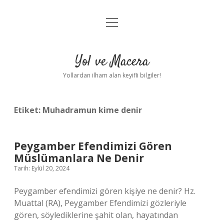
menüyü
Anasayfa
aç
Gizlilik Politikası
Yol ve Macera
Yasal Uyarı
Yollardan ilham alan keyifli bilgiler!
Hakkımızda
Etiket:
Muhadramun kime denir
Peygamber Efendimizi Gören
Müslümanlara Ne Denir
Tarih: Eylül 20, 2024
Peygamber efendimizi gören kişiye ne denir? Hz.
Muattal (RA), Peygamber Efendimizi gözleriyle
gören, söylediklerine şahit olan, hayatından