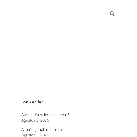
Sidebar
Son Yazılar
ilbet yeni giriş
betexpergiris.casino
betex
Avcının Kalbi konusu nedir ?
Ağustos 5, 2026
Allah’ın şeriatı nelerdir ?
Ağustos 3, 2026