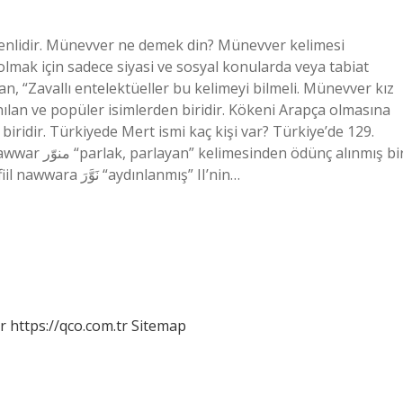
nlidir. Münevver ne demek din? Münevver kelimesi
olmak için sadece siyasi ve sosyal konularda veya tabiat
an, “Zavallı entelektüeller bu kelimeyi bilmeli. Münevver kız
ılan ve popüler isimlerden biridir. Kökeni Arapça olmasına
biridir. Türkiyede Mert ismi kaç kişi var? Türkiye’de 129.
 alınmış bir
kelimedir ve nwr kökünden gelir. Bu kelime Arapça fiil nawwara نَوَّرَ “aydınlanmış” II’nin…
r
https://qco.com.tr
Sitemap