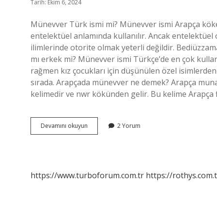
Tarih: Ekim 6, 2024
Münevver Türk ismi mi? Münevver ismi Arapça köke
entelektüel anlamında kullanılır. Ancak entelektüel 
ilimlerinde otorite olmak yeterli değildir. Bediüzzam
mı erkek mi? Münevver ismi Türkçe’de en çok kullan
rağmen kız çocukları için düşünülen özel isimlerden 
sırada. Arapçada münevver ne demek? Arapça munawwar منوّر “parlak, parlayan” kelimesinden ödünç
Türkiyede
Devamını okuyun
2 Yorum
Münevver
Ismi
Kaç
Kişide
Var
https://www.turboforum.com.tr
https://rothys.com.t