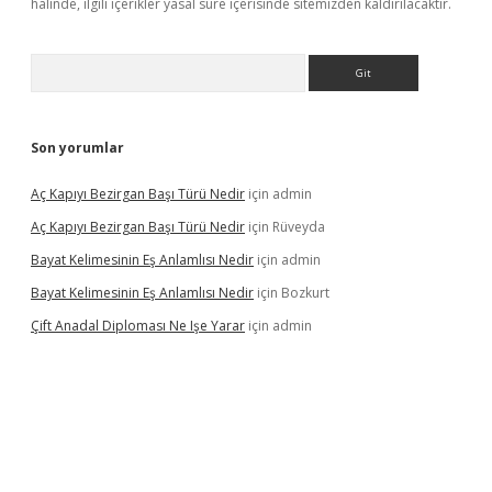
halinde, ilgili içerikler yasal süre içerisinde sitemizden kaldırılacaktır.
Arama
Son yorumlar
Aç Kapıyı Bezirgan Başı Türü Nedir
için
admin
Aç Kapıyı Bezirgan Başı Türü Nedir
için
Rüveyda
Bayat Kelimesinin Eş Anlamlısı Nedir
için
admin
Bayat Kelimesinin Eş Anlamlısı Nedir
için
Bozkurt
Çift Anadal Diploması Ne Işe Yarar
için
admin