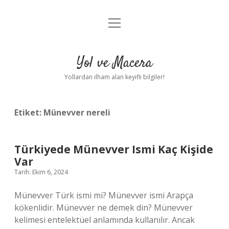
menüyü
Anasayfa
aç
Gizlilik Politikası
Yol ve Macera
Yasal Uyarı
Yollardan ilham alan keyifli bilgiler!
Hakkımızda
Etiket:
Münevver nereli
Türkiyede Münevver Ismi Kaç Kişide
Var
Tarih: Ekim 6, 2024
Münevver Türk ismi mi? Münevver ismi Arapça
kökenlidir. Münevver ne demek din? Münevver
kelimesi entelektüel anlamında kullanılır. Ancak