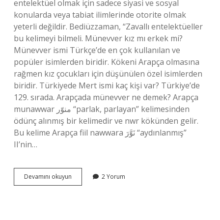
entelektüel olmak için sadece siyasi ve sosyal
konularda veya tabiat ilimlerinde otorite olmak
yeterli değildir. Bediüzzaman, “Zavallı entelektüeller
bu kelimeyi bilmeli. Münevver kız mı erkek mi?
Münevver ismi Türkçe’de en çok kullanılan ve
popüler isimlerden biridir. Kökeni Arapça olmasına
rağmen kız çocukları için düşünülen özel isimlerden
biridir. Türkiyede Mert ismi kaç kişi var? Türkiye’de
129. sırada. Arapçada münevver ne demek? Arapça
munawwar منوّر “parlak, parlayan” kelimesinden
ödünç alınmış bir kelimedir ve nwr kökünden gelir.
Bu kelime Arapça fiil nawwara نَوَّرَ “aydınlanmış”
II’nin…
Türkiyede
Devamını okuyun
2 Yorum
Münevver
Ismi
Kaç
Kişide