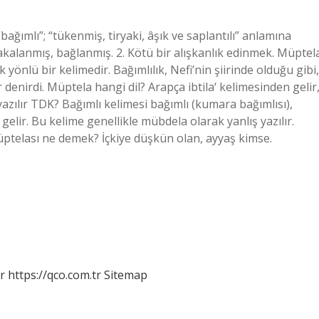
ımlı”; “tükenmiş, tiryaki, âşık ve saplantılı” anlamına
alanmış, bağlanmış. 2. Kötü bir alışkanlık edinmek. Müptel
 yönlü bir kelimedir. Bağımlılık, Nefi’nin şiirinde olduğu gibi,
 denirdi. Müptela hangi dil? Arapça ibtila‘ kelimesinden gelir
zılır TDK? Bağımlı kelimesi bağımlı (kumara bağımlısı),
gelir. Bu kelime genellikle mübdela olarak yanlış yazılır.
müptelası ne demek? İçkiye düşkün olan, ayyaş kimse.
r
https://qco.com.tr
Sitemap