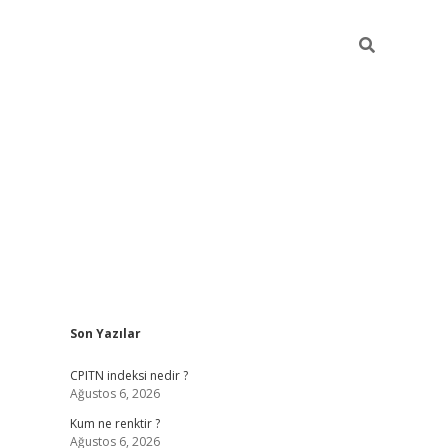
Sidebar
Son Yazılar
ilbet yeni giriş
betexpergiris.casino
betexper g
CPITN indeksi nedir ?
Ağustos 6, 2026
Kum ne renktir ?
Ağustos 6, 2026