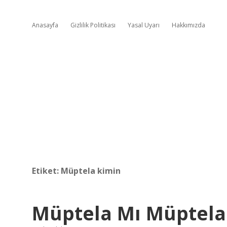
Anasayfa
Gizlilik Politikası
Yasal Uyarı
Hakkımızda
Etiket:
Müptela kimin
Müptela Mı Müptela