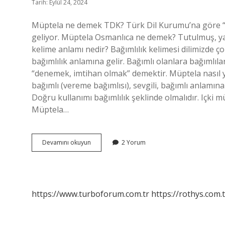
Tarih: Eylül 24, 2024
Müptela ne demek TDK? Türk Dil Kurumu’na göre “bağ
geliyor. Müptela Osmanlıca ne demek? Tutulmuş, yak
kelime anlamı nedir? Bağımlılık kelimesi dilimizde çok
bağımlılık anlamına gelir. Bağımlı olanlara bağımlılar
“denemek, imtihan olmak” demektir. Müptela nasıl ya
bağımlı (vereme bağımlısı), sevgili, bağımlı anlamına 
Doğru kullanımı bağımlılık şeklinde olmalıdır. Içki 
Müptela…
Müptela
Devamını okuyun
2 Yorum
Mı
Müptela
Mı
https://www.turboforum.com.tr
https://rothys.com.t