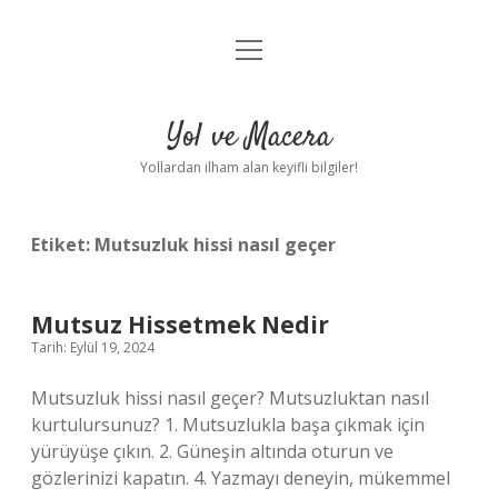
menüyü
Anasayfa
aç
Gizlilik Politikası
Yol ve Macera
Yasal Uyarı
Yollardan ilham alan keyifli bilgiler!
Hakkımızda
Etiket:
Mutsuzluk hissi nasıl geçer
Mutsuz Hissetmek Nedir
Tarih: Eylül 19, 2024
Mutsuzluk hissi nasıl geçer? Mutsuzluktan nasıl
kurtulursunuz? 1. Mutsuzlukla başa çıkmak için
yürüyüşe çıkın. 2. Güneşin altında oturun ve
gözlerinizi kapatın. 4. Yazmayı deneyin, mükemmel