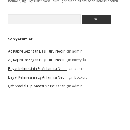
halinde, ilgili içerikler yasal süre içerisinde sitemizden kaldırılacaktır.
Arama
Son yorumlar
Aç Kapıyı Bezirgan Başı Türü Nedir
için
admin
Aç Kapıyı Bezirgan Başı Türü Nedir
için
Rüveyda
Bayat Kelimesinin Eş Anlamlısı Nedir
için
admin
Bayat Kelimesinin Eş Anlamlısı Nedir
için
Bozkurt
Çift Anadal Diploması Ne Işe Yarar
için
admin