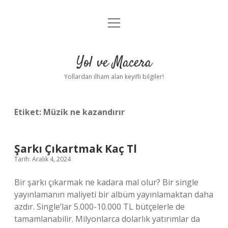
menüyü
Anasayfa
aç
Gizlilik Politikası
Yol ve Macera
Yasal Uyarı
Yollardan ilham alan keyifli bilgiler!
Hakkımızda
Etiket:
Müzik ne kazandırır
Şarkı Çıkartmak Kaç Tl
Tarih: Aralık 4, 2024
Bir şarkı çıkarmak ne kadara mal olur? Bir single
yayınlamanın maliyeti bir albüm yayınlamaktan daha
azdır. Single’lar 5.000-10.000 TL bütçelerle de
tamamlanabilir. Milyonlarca dolarlık yatırımlar da