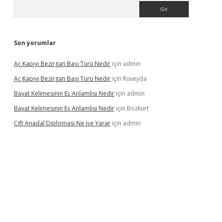
Arama
Son yorumlar
Aç Kapıyı Bezirgan Başı Türü Nedir
için
admin
Aç Kapıyı Bezirgan Başı Türü Nedir
için
Rüveyda
Bayat Kelimesinin Eş Anlamlısı Nedir
için
admin
Bayat Kelimesinin Eş Anlamlısı Nedir
için
Bozkurt
Çift Anadal Diploması Ne Işe Yarar
için
admin
sino
betexper güncel giriş