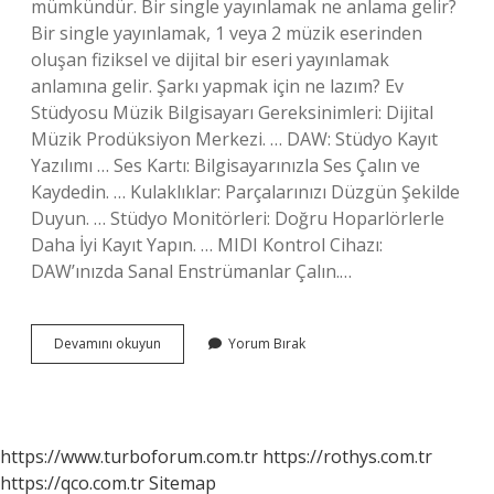
mümkündür. Bir single yayınlamak ne anlama gelir?
Bir single yayınlamak, 1 veya 2 müzik eserinden
oluşan fiziksel ve dijital bir eseri yayınlamak
anlamına gelir. Şarkı yapmak için ne lazım? Ev
Stüdyosu Müzik Bilgisayarı Gereksinimleri: Dijital
Müzik Prodüksiyon Merkezi. … DAW: Stüdyo Kayıt
Yazılımı … Ses Kartı: Bilgisayarınızla Ses Çalın ve
Kaydedin. … Kulaklıklar: Parçalarınızı Düzgün Şekilde
Duyun. … Stüdyo Monitörleri: Doğru Hoparlörlerle
Daha İyi Kayıt Yapın. … MIDI Kontrol Cihazı:
DAW’ınızda Sanal Enstrümanlar Çalın.…
Şarkı
Devamını okuyun
Yorum Bırak
Çıkartmak
Kaç
Tl
https://www.turboforum.com.tr
https://rothys.com.tr
https://qco.com.tr
Sitemap