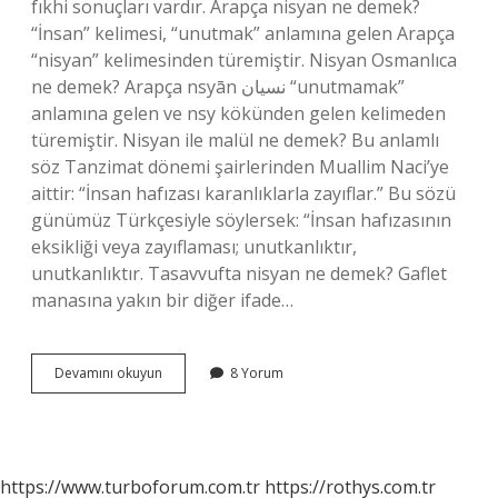
fıkhi sonuçları vardır. Arapça nisyan ne demek?
“İnsan” kelimesi, “unutmak” anlamına gelen Arapça
“nisyan” kelimesinden türemiştir. Nisyan Osmanlıca
ne demek? Arapça nsyān نسيان “unutmamak”
anlamına gelen ve nsy kökünden gelen kelimeden
türemiştir. Nisyan ile malül ne demek? Bu anlamlı
söz Tanzimat dönemi şairlerinden Muallim Naci’ye
aittir: “İnsan hafızası karanlıklarla zayıflar.” Bu sözü
günümüz Türkçesiyle söylersek: “İnsan hafızasının
eksikliği veya zayıflaması; unutkanlıktır,
unutkanlıktır. Tasavvufta nisyan ne demek? Gaflet
manasına yakın bir diğer ifade…
Nisyan
Devamını okuyun
8 Yorum
Pası
Ne
Demek
https://www.turboforum.com.tr
https://rothys.com.tr