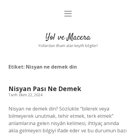
menüyü
Anasayfa
aç
Gizlilik Politikası
Yol ve Macera
Yasal Uyarı
Yollardan ilham alan keyifli bilgiler!
Hakkımızda
Etiket:
Nisyan ne demek din
Nisyan Pası Ne Demek
Tarih: Ekim 22, 2024
Nisyan ne demek din? Sözlükte “bilerek veya
bilmeyerek unutmak, tehir etmek, terk etmek”
anlamlarına gelen nisyân kelimesi, ihtiyaç anında
akla gelmeyen bilgiyi ifade eder ve bu durumun bazı