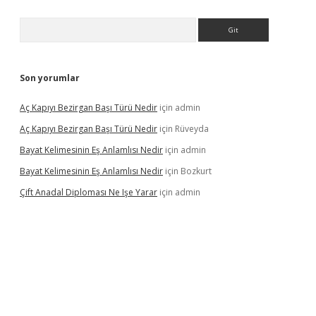
Arama
Son yorumlar
Aç Kapıyı Bezirgan Başı Türü Nedir
için
admin
Aç Kapıyı Bezirgan Başı Türü Nedir
için
Rüveyda
Bayat Kelimesinin Eş Anlamlısı Nedir
için
admin
Bayat Kelimesinin Eş Anlamlısı Nedir
için
Bozkurt
Çift Anadal Diploması Ne Işe Yarar
için
admin
asino
betexper güncel giriş