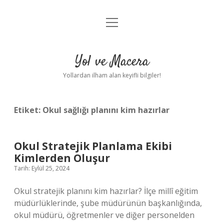
menüyü
Anasayfa
aç
Gizlilik Politikası
Yol ve Macera
Yasal Uyarı
Yollardan ilham alan keyifli bilgiler!
Hakkımızda
Etiket:
Okul sağlığı planını kim hazırlar
Okul Stratejik Planlama Ekibi
Kimlerden Oluşur
Tarih: Eylül 25, 2024
Okul stratejik planını kim hazırlar? İlçe millî eğitim
müdürlüklerinde, şube müdürünün başkanlığında,
okul müdürü, öğretmenler ve diğer personelden