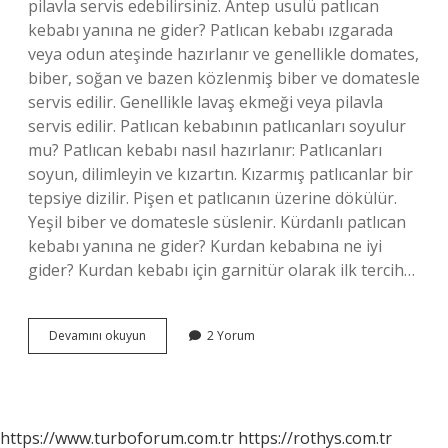
pilavla servis edebilirsiniz. Antep usulü patlıcan
kebabı yanına ne gider? Patlıcan kebabı ızgarada
veya odun ateşinde hazırlanır ve genellikle domates,
biber, soğan ve bazen közlenmiş biber ve domatesle
servis edilir. Genellikle lavaş ekmeği veya pilavla
servis edilir. Patlıcan kebabının patlıcanları soyulur
mu? Patlıcan kebabı nasıl hazırlanır: Patlıcanları
soyun, dilimleyin ve kızartın. Kızarmış patlıcanlar bir
tepsiye dizilir. Pişen et patlıcanın üzerine dökülür.
Yeşil biber ve domatesle süslenir. Kürdanlı patlıcan
kebabı yanına ne gider? Kurdan kebabına ne iyi
gider? Kurdan kebabı için garnitür olarak ilk tercih…
Antep
Devamını okuyun
2 Yorum
Usulü
Patlıcan
Kebabı
Nasıl
Yenir
https://www.turboforum.com.tr
https://rothys.com.tr