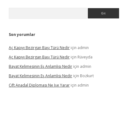
Arama
Son yorumlar
Aç Kapıyı Bezirgan Başı Türü Nedir
için
admin
Aç Kapıyı Bezirgan Başı Türü Nedir
için
Rüveyda
Bayat Kelimesinin Eş Anlamlısı Nedir
için
admin
Bayat Kelimesinin Eş Anlamlısı Nedir
için
Bozkurt
Çift Anadal Diploması Ne Işe Yarar
için
admin
asino
betexper güncel giriş