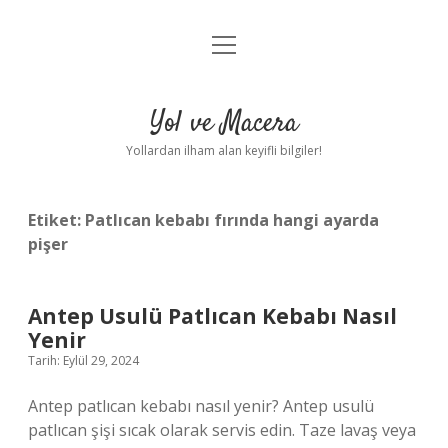
menüyü
Anasayfa
aç
Gizlilik Politikası
Yol ve Macera
Yasal Uyarı
Yollardan ilham alan keyifli bilgiler!
Hakkımızda
Etiket:
Patlıcan kebabı fırında hangi ayarda
pişer
Antep Usulü Patlıcan Kebabı Nasıl
Yenir
Tarih: Eylül 29, 2024
Antep patlıcan kebabı nasıl yenir? Antep usulü
patlıcan şişi sıcak olarak servis edin. Taze lavaş veya