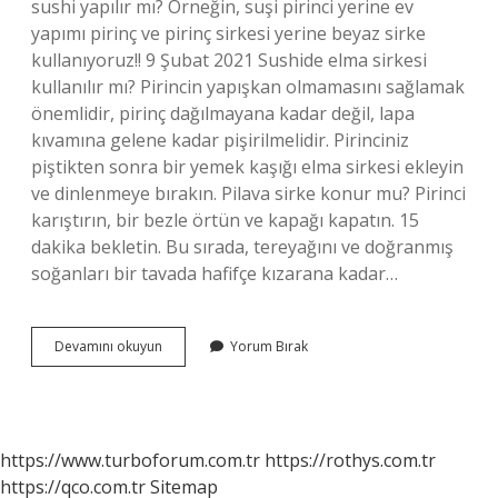
sushi yapılır mı? Örneğin, suşi pirinci yerine ev
yapımı pirinç ve pirinç sirkesi yerine beyaz sirke
kullanıyoruz!! 9 Şubat 2021 Sushide elma sirkesi
kullanılır mı? Pirincin yapışkan olmamasını sağlamak
önemlidir, pirinç dağılmayana kadar değil, lapa
kıvamına gelene kadar pişirilmelidir. Pirinciniz
piştikten sonra bir yemek kaşığı elma sirkesi ekleyin
ve dinlenmeye bırakın. Pilava sirke konur mu? Pirinci
karıştırın, bir bezle örtün ve kapağı kapatın. 15
dakika bekletin. Bu sırada, tereyağını ve doğranmış
soğanları bir tavada hafifçe kızarana kadar…
1
Devamını okuyun
Yorum Bırak
Bardak
Sushi
Pirincine
Ne
Kadar
https://www.turboforum.com.tr
https://rothys.com.tr
Sirke
https://qco.com.tr
Sitemap
Konur