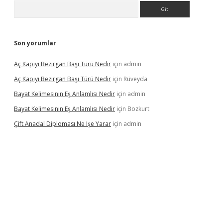
Arama
Son yorumlar
Aç Kapıyı Bezirgan Başı Türü Nedir
için
admin
Aç Kapıyı Bezirgan Başı Türü Nedir
için
Rüveyda
Bayat Kelimesinin Eş Anlamlısı Nedir
için
admin
Bayat Kelimesinin Eş Anlamlısı Nedir
için
Bozkurt
Çift Anadal Diploması Ne Işe Yarar
için
admin
asino
betexper güncel giriş