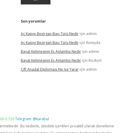
Son yorumlar
Aç Kapıyı Bezirgan Başı Türü Nedir
için
admin
Aç Kapıyı Bezirgan Başı Türü Nedir
için
Rüveyda
Bayat Kelimesinin Eş Anlamlısı Nedir
için
admin
Bayat Kelimesinin Eş Anlamlısı Nedir
için
Bozkurt
Çift Anadal Diploması Ne Işe Yarar
için
admin
06 0 726
Telegram: @karabul
vermektedir. Bu nedenle, sitedeki içerikleri proaktif olarak denetleme