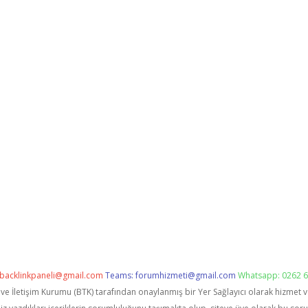
backlinkpaneli@gmail.com
Teams:
forumhizmeti@gmail.com
Whatsapp: 0262 6
i ve İletişim Kurumu (BTK) tarafından onaylanmış bir Yer Sağlayıcı olarak hizmet 