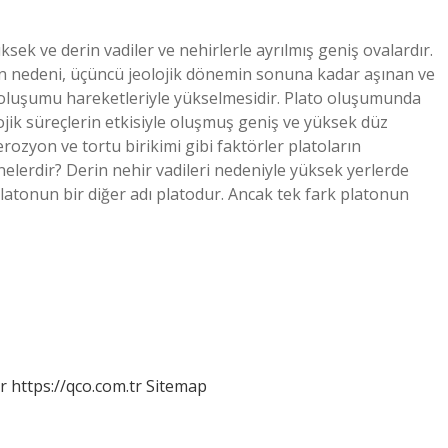
sek ve derin vadiler ve nehirlerle ayrılmış geniş ovalardır.
nun nedeni, üçüncü jeolojik dönemin sonuna kadar aşınan ve
oluşumu hareketleriyle yükselmesidir. Plato oluşumunda
olojik süreçlerin etkisiyle oluşmuş geniş ve yüksek düz
erozyon ve tortu birikimi gibi faktörler platoların
nelerdir? Derin nehir vadileri nedeniyle yüksek yerlerde
latonun bir diğer adı platodur. Ancak tek fark platonun
r
https://qco.com.tr
Sitemap