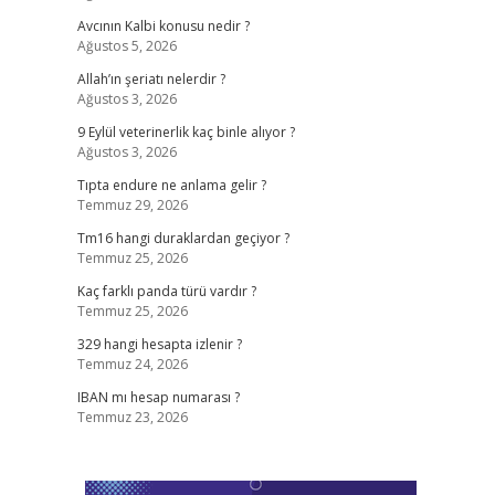
Avcının Kalbi konusu nedir ?
Ağustos 5, 2026
Allah’ın şeriatı nelerdir ?
Ağustos 3, 2026
9 Eylül veterinerlik kaç binle alıyor ?
Ağustos 3, 2026
Tıpta endure ne anlama gelir ?
Temmuz 29, 2026
Tm16 hangi duraklardan geçiyor ?
Temmuz 25, 2026
Kaç farklı panda türü vardır ?
Temmuz 25, 2026
329 hangi hesapta izlenir ?
Temmuz 24, 2026
IBAN mı hesap numarası ?
Temmuz 23, 2026