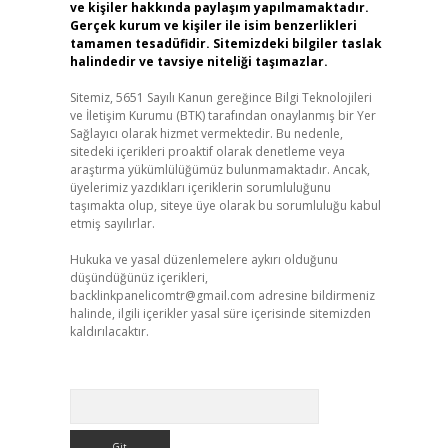
ve kişiler hakkında paylaşım yapılmamaktadır.
Gerçek kurum ve kişiler ile isim benzerlikleri
tamamen tesadüfidir. Sitemizdeki bilgiler taslak
halindedir ve tavsiye niteliği taşımazlar.
Sitemiz, 5651 Sayılı Kanun gereğince Bilgi Teknolojileri
ve İletişim Kurumu (BTK) tarafından onaylanmış bir Yer
Sağlayıcı olarak hizmet vermektedir. Bu nedenle,
sitedeki içerikleri proaktif olarak denetleme veya
araştırma yükümlülüğümüz bulunmamaktadır. Ancak,
üyelerimiz yazdıkları içeriklerin sorumluluğunu
taşımakta olup, siteye üye olarak bu sorumluluğu kabul
etmiş sayılırlar.
Hukuka ve yasal düzenlemelere aykırı olduğunu
düşündüğünüz içerikleri,
backlinkpanelicomtr@gmail.com
adresine bildirmeniz
halinde, ilgili içerikler yasal süre içerisinde sitemizden
kaldırılacaktır.
Arama