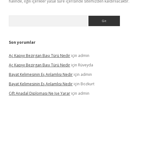
halinde, ilgili içerikler yasal süre içerisinde sitemizden kaldırılacaktır.
Arama
Son yorumlar
Aç Kapıyı Bezirgan Başı Türü Nedir
için
admin
Aç Kapıyı Bezirgan Başı Türü Nedir
için
Rüveyda
Bayat Kelimesinin Eş Anlamlısı Nedir
için
admin
Bayat Kelimesinin Eş Anlamlısı Nedir
için
Bozkurt
Çift Anadal Diploması Ne Işe Yarar
için
admin