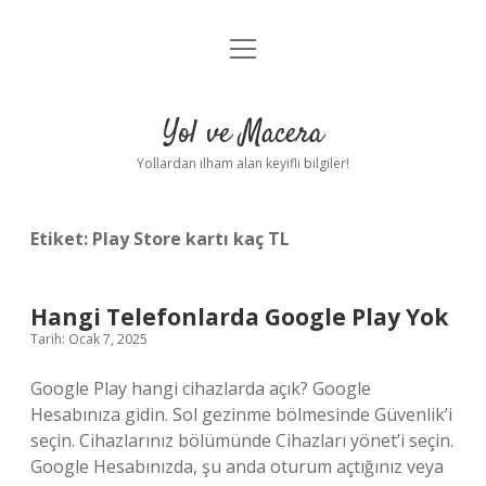
menüyü
Anasayfa
aç
Gizlilik Politikası
Yol ve Macera
Yasal Uyarı
Yollardan ilham alan keyifli bilgiler!
Hakkımızda
Etiket:
Play Store kartı kaç TL
Hangi Telefonlarda Google Play Yok
Tarih: Ocak 7, 2025
Google Play hangi cihazlarda açık? Google
Hesabınıza gidin. Sol gezinme bölmesinde Güvenlik’i
seçin. Cihazlarınız bölümünde Cihazları yönet’i seçin.
Google Hesabınızda, şu anda oturum açtığınız veya