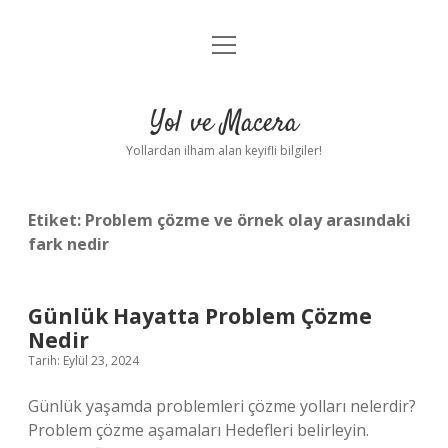
menüyü
Anasayfa
aç
Gizlilik Politikası
Yol ve Macera
Yasal Uyarı
Yollardan ilham alan keyifli bilgiler!
Hakkımızda
Etiket:
Problem çözme ve örnek olay arasındaki
fark nedir
Günlük Hayatta Problem Çözme
Nedir
Tarih: Eylül 23, 2024
Günlük yaşamda problemleri çözme yolları nelerdir?
Problem çözme aşamaları Hedefleri belirleyin.