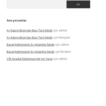
Arama
Son yorumlar
Aç Kapıyı Bezirgan Başı Türü Nedir
için
admin
Aç Kapıyı Bezirgan Başı Türü Nedir
için
Rüveyda
Bayat Kelimesinin Eş Anlamlısı Nedir
için
admin
Bayat Kelimesinin Eş Anlamlısı Nedir
için
Bozkurt
Çift Anadal Diploması Ne Işe Yarar
için
admin
giriş
betexpergiris.casino
betexper güncel giriş