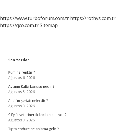
Ne
Anlama
Gelir
https://www.turboforum.com.tr
https://rothys.com.tr
https://qco.com.tr
Sitemap
Sidebar
Son Yazılar
Kum ne renktir ?
Ağustos 6, 2026
Avcının Kalbi konusu nedir ?
Ağustos 5, 2026
Allah’ın şeriatı nelerdir ?
Ağustos 3, 2026
9 Eylül veterinerlik kaç binle alıyor ?
Ağustos 3, 2026
Tıpta endure ne anlama gelir ?