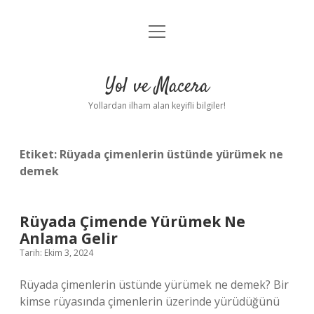
menüyü
Anasayfa
aç
Gizlilik Politikası
Yol ve Macera
Yasal Uyarı
Yollardan ilham alan keyifli bilgiler!
Hakkımızda
Etiket:
Rüyada çimenlerin üstünde yürümek ne
demek
Rüyada Çimende Yürümek Ne
Anlama Gelir
Tarih: Ekim 3, 2024
Rüyada çimenlerin üstünde yürümek ne demek? Bir
kimse rüyasında çimenlerin üzerinde yürüdüğünü