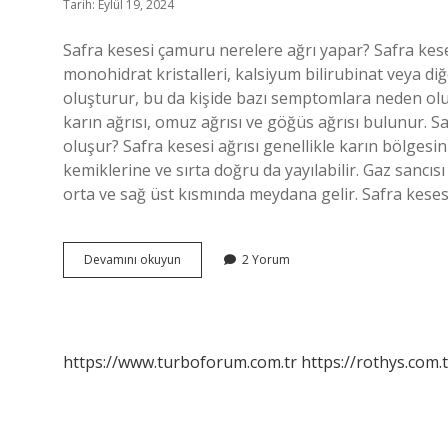
Tarih: Eylül 19, 2024
Safra kesesi çamuru nerelere ağrı yapar? Safra kese
monohidrat kristalleri, kalsiyum bilirubinat veya diğ
oluşturur, bu da kişide bazı semptomlara neden olu
karın ağrısı, omuz ağrısı ve göğüs ağrısı bulunur. S
oluşur? Safra kesesi ağrısı genellikle karın bölgesi
kemiklerine ve sırta doğru da yayılabilir. Gaz sancıs
orta ve sağ üst kısmında meydana gelir. Safra kese
Safra
Devamını okuyun
2 Yorum
Çamuru
Ağrısı
Nereye
Vurur
https://www.turboforum.com.tr
https://rothys.com.t