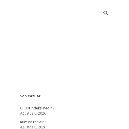
Sidebar
Son Yazılar
ilbet yeni giriş
betexpergiris.casino
betex
CPITN indeksi nedir ?
Ağustos 6, 2026
Kum ne renktir ?
Ağustos 6, 2026