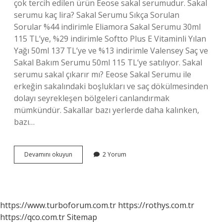
çok tercih edilen ürün Eeose sakal serumudur. Sakal
serumu kaç lira? Sakal Serumu Sıkça Sorulan
Sorular %44 indirimle Eliamora Sakal Serumu 30ml
115 TL’ye, %29 indirimle Softto Plus E Vitaminli Yılan
Yağı 50ml 137 TL’ye ve %13 indirimle Valensey Saç ve
Sakal Bakım Serumu 50ml 115 TL’ye satılıyor. Sakal
serumu sakal çıkarır mı? Eeose Sakal Serumu ile
erkeğin sakalındaki boşlukları ve saç dökülmesinden
dolayı seyrekleşen bölgeleri canlandırmak
mümkündür. Sakallar bazı yerlerde daha kalınken,
bazı…
Sakal
Devamını okuyun
2 Yorum
Serumu
Eczanede
Var
Mı
https://www.turboforum.com.tr
https://rothys.com.tr
https://qco.com.tr
Sitemap