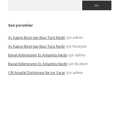
Arama
Son yorumlar
Aç Kapıyı Bezirgan Başı Türü Nedir
için
admin
Aç Kapıyı Bezirgan Başı Türü Nedir
için
Rüveyda
Bayat Kelimesinin Eş Anlamlısı Nedir
için
admin
Bayat Kelimesinin Eş Anlamlısı Nedir
için
Bozkurt
Çift Anadal Diploması Ne Işe Yarar
için
admin
sino
betexper güncel giriş