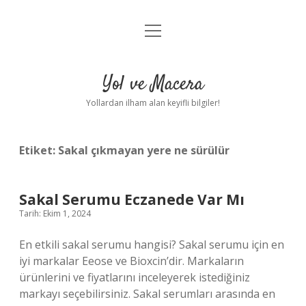
menüyü
Anasayfa
aç
Gizlilik Politikası
Yol ve Macera
Yasal Uyarı
Yollardan ilham alan keyifli bilgiler!
Hakkımızda
Etiket:
Sakal çıkmayan yere ne sürülür
Sakal Serumu Eczanede Var Mı
Tarih: Ekim 1, 2024
En etkili sakal serumu hangisi? Sakal serumu için en
iyi markalar Eeose ve Bioxcin’dir. Markaların
ürünlerini ve fiyatlarını inceleyerek istediğiniz
markayı seçebilirsiniz. Sakal serumları arasında en