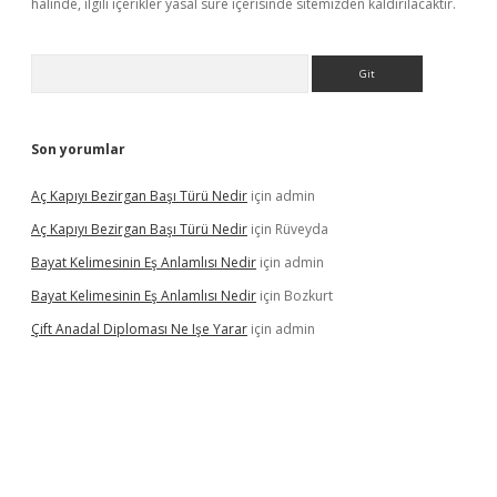
halinde, ilgili içerikler yasal süre içerisinde sitemizden kaldırılacaktır.
Arama
Son yorumlar
Aç Kapıyı Bezirgan Başı Türü Nedir
için
admin
Aç Kapıyı Bezirgan Başı Türü Nedir
için
Rüveyda
Bayat Kelimesinin Eş Anlamlısı Nedir
için
admin
Bayat Kelimesinin Eş Anlamlısı Nedir
için
Bozkurt
Çift Anadal Diploması Ne Işe Yarar
için
admin