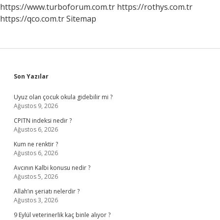
Hususlar
https://www.turboforum.com.tr
https://rothys.com.tr
Nelerdir
https://qco.com.tr
Sitemap
Sidebar
Son Yazılar
Uyuz olan çocuk okula gidebilir mi ?
Ağustos 9, 2026
CPITN indeksi nedir ?
Ağustos 6, 2026
Kum ne renktir ?
Ağustos 6, 2026
Avcının Kalbi konusu nedir ?
Ağustos 5, 2026
Allah’ın şeriatı nelerdir ?
Ağustos 3, 2026
9 Eylül veterinerlik kaç binle alıyor ?