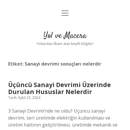
menüyü
Anasayfa
aç
Gizlilik Politikası
Yol ve Macera
Yasal Uyarı
Yollardan ilham alan keyifli bilgiler!
Hakkımızda
Etiket:
Sanayi devrimi sonuçları nelerdir
Üçüncü Sanayi Devrimi Üzerinde
Durulan Hususlar Nelerdir
Tarih: Eylül 23, 2024
3 Sanayi Devrimi’nde ne oldu? Üçüncü sanayi
devrimi, seri üretimde elektriğin kullanılması ve
üretim hattının geliştirilmesi, üretimde mekanik ve