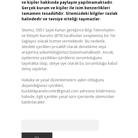
ve kişiler hakkında paylaşım yapılmamaktadır.
Gerçek kurum ve kişiler ile isim benzerlikleri
tamamen tesadüfidir. Sitemizdeki bilgiler taslak
halindedir ve tavsiye niteliği taşımazlar.
Sitemiz, 5651 Sayılı Kanun gereğince Bilgi Teknolojileri
ve İletişim Kurumu (BTK) tarafından onaylanmış bir Yer
Sağlayıcı olarak hizmet vermektedir. Bu nedenle,
sitedeki içerikleri proaktif olarak denetleme veya
araştırma yükümlülüğümüz bulunmamaktadır. Ancak,
üyelerimiz yazdıkları içeriklerin sorumluluğunu
taşımakta olup, siteye üye olarak bu sorumluluğu kabul
etmiş sayılırlar.
Hukuka ve yasal düzenlemelere aykırı olduğunu
düşündüğünüz içerikleri,
backlinkpanelicomtr@gmail.com
adresine bildirmeniz
halinde, ilgili içerikler yasal süre içerisinde sitemizden
kaldırılacaktır.
Arama