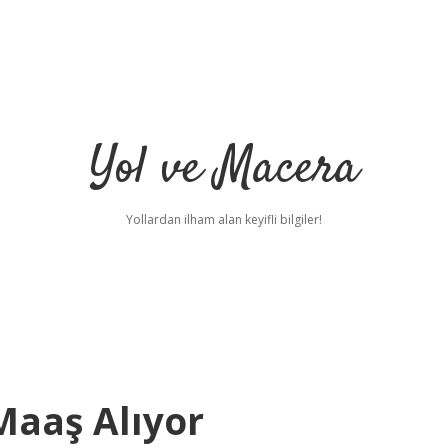
Yol ve Macera
Yollardan ilham alan keyifli bilgiler!
Maaş Alıyor