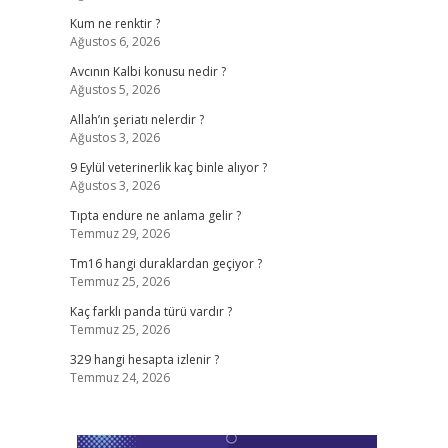
Kum ne renktir ?
Ağustos 6, 2026
Avcının Kalbi konusu nedir ?
Ağustos 5, 2026
Allah’ın şeriatı nelerdir ?
Ağustos 3, 2026
9 Eylül veterinerlik kaç binle alıyor ?
Ağustos 3, 2026
Tıpta endure ne anlama gelir ?
Temmuz 29, 2026
Tm16 hangi duraklardan geçiyor ?
Temmuz 25, 2026
Kaç farklı panda türü vardır ?
Temmuz 25, 2026
329 hangi hesapta izlenir ?
Temmuz 24, 2026