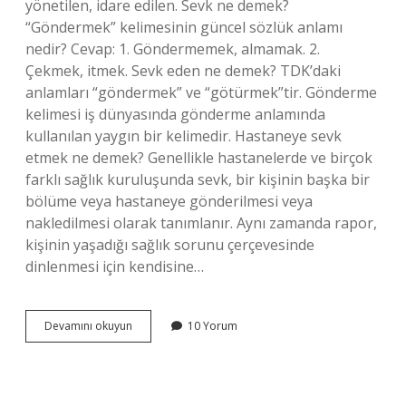
yönetilen, idare edilen. Sevk ne demek?
“Göndermek” kelimesinin güncel sözlük anlamı
nedir? Cevap: 1. Göndermemek, almamak. 2.
Çekmek, itmek. Sevk eden ne demek? TDK’daki
anlamları “göndermek” ve “götürmek”tir. Gönderme
kelimesi iş dünyasında gönderme anlamında
kullanılan yaygın bir kelimedir. Hastaneye sevk
etmek ne demek? Genellikle hastanelerde ve birçok
farklı sağlık kuruluşunda sevk, bir kişinin başka bir
bölüme veya hastaneye gönderilmesi veya
nakledilmesi olarak tanımlanır. Aynı zamanda rapor,
kişinin yaşadığı sağlık sorunu çerçevesinde
dinlenmesi için kendisine…
Sevk
Devamını okuyun
10 Yorum
Etmek
Ne
Anlama
Gelir