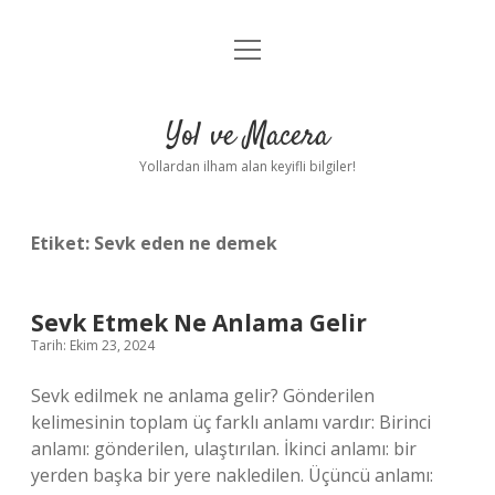
menüyü
Anasayfa
aç
Gizlilik Politikası
Yol ve Macera
Yasal Uyarı
Yollardan ilham alan keyifli bilgiler!
Hakkımızda
Etiket:
Sevk eden ne demek
Sevk Etmek Ne Anlama Gelir
Tarih: Ekim 23, 2024
Sevk edilmek ne anlama gelir? Gönderilen
kelimesinin toplam üç farklı anlamı vardır: Birinci
anlamı: gönderilen, ulaştırılan. İkinci anlamı: bir
yerden başka bir yere nakledilen. Üçüncü anlamı: