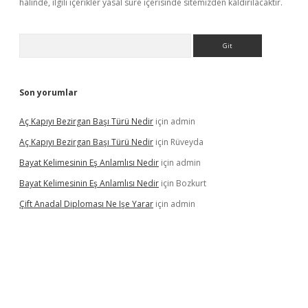
halinde, ilgili içerikler yasal süre içerisinde sitemizden kaldırılacaktır.
Arama
Son yorumlar
Aç Kapıyı Bezirgan Başı Türü Nedir
için
admin
Aç Kapıyı Bezirgan Başı Türü Nedir
için
Rüveyda
Bayat Kelimesinin Eş Anlamlısı Nedir
için
admin
Bayat Kelimesinin Eş Anlamlısı Nedir
için
Bozkurt
Çift Anadal Diploması Ne Işe Yarar
için
admin