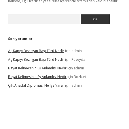
halinde, ilgili içerikler yasal süre içerisinde sitemizden kaldırılacaktır.
Arama
Son yorumlar
Aç Kapıyı Bezirgan Başı Türü Nedir
için
admin
Aç Kapıyı Bezirgan Başı Türü Nedir
için
Rüveyda
Bayat Kelimesinin Eş Anlamlısı Nedir
için
admin
Bayat Kelimesinin Eş Anlamlısı Nedir
için
Bozkurt
Çift Anadal Diploması Ne Işe Yarar
için
admin