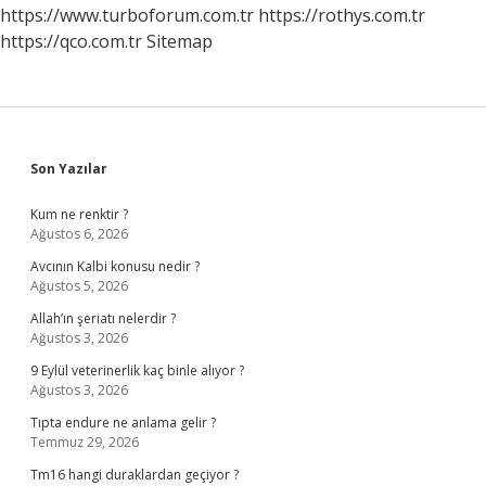
https://www.turboforum.com.tr
https://rothys.com.tr
https://qco.com.tr
Sitemap
Sidebar
Son Yazılar
Kum ne renktir ?
Ağustos 6, 2026
Avcının Kalbi konusu nedir ?
Ağustos 5, 2026
Allah’ın şeriatı nelerdir ?
Ağustos 3, 2026
9 Eylül veterinerlik kaç binle alıyor ?
Ağustos 3, 2026
Tıpta endure ne anlama gelir ?
Temmuz 29, 2026
Tm16 hangi duraklardan geçiyor ?