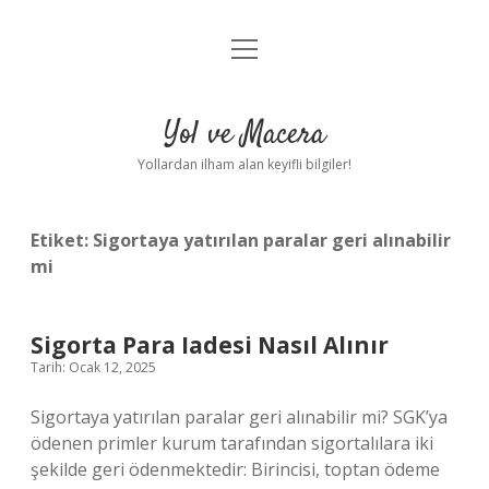
menüyü
Anasayfa
aç
Gizlilik Politikası
Yol ve Macera
Yasal Uyarı
Yollardan ilham alan keyifli bilgiler!
Hakkımızda
Etiket:
Sigortaya yatırılan paralar geri alınabilir
mi
Sigorta Para Iadesi Nasıl Alınır
Tarih: Ocak 12, 2025
Sigortaya yatırılan paralar geri alınabilir mi? SGK’ya
ödenen primler kurum tarafından sigortalılara iki
şekilde geri ödenmektedir: Birincisi, toptan ödeme