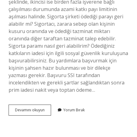
şeklinde, ikincisi ise birden fazla işverene bağlı
çalışılması durumunda azami katkı payı limitinin
aşılması halinde. Sigorta şirketi ödediği parayı geri
alabilir mi? Sigortacı, zarara sebep olan kişinin
kusuru oranında ve ödediği tazminat miktarı
oranında diğer taraftan tazminat talep edebilir.
Sigorta paramı nasıl geri alabilirim? Ödediğiniz
katkıların iadesi için ilgili sosyal güvenlik kuruluşuna
başvurabilirsiniz. Bu yardımlara başvurmak için
kişinin şahsen hazır bulunması ve bir dilekçe
yazması gerekir. Başvuru SSI tarafından
incelendikten ve gerekli şartlar sağlandıktan sonra
prim iadesi nakit veya toptan ödeme…
Sigorta
Devamını okuyun
Yorum Bırak
Para
Iadesi
Nasıl
Alınır