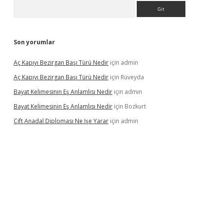
Arama
Son yorumlar
Aç Kapıyı Bezirgan Başı Türü Nedir
için
admin
Aç Kapıyı Bezirgan Başı Türü Nedir
için
Rüveyda
Bayat Kelimesinin Eş Anlamlısı Nedir
için
admin
Bayat Kelimesinin Eş Anlamlısı Nedir
için
Bozkurt
Çift Anadal Diploması Ne Işe Yarar
için
admin
sino
betexper güncel giriş