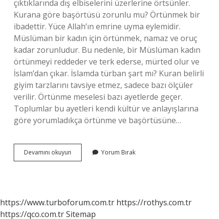
çıktıklarında dış elbiselerini üzerlerine örtsünler.
Kurana göre başörtüsü zorunlu mu? Örtünmek bir
ibadettir. Yüce Allah’ın emrine uyma eylemidir.
Müslüman bir kadın için örtünmek, namaz ve oruç
kadar zorunludur. Bu nedenle, bir Müslüman kadın
örtünmeyi reddeder ve terk ederse, mürted olur ve
İslam’dan çıkar. İslamda türban şart mı? Kuran belirli
giyim tarzlarını tavsiye etmez, sadece bazı ölçüler
verilir. Örtünme meselesi bazı ayetlerde geçer.
Toplumlar bu ayetleri kendi kültür ve anlayışlarına
göre yorumladıkça örtünme ve başörtüsüne…
Türban
Devamını okuyun
Yorum Bırak
Kuranda
Geçiyor
Mu
https://www.turboforum.com.tr
https://rothys.com.tr
https://qco.com.tr
Sitemap