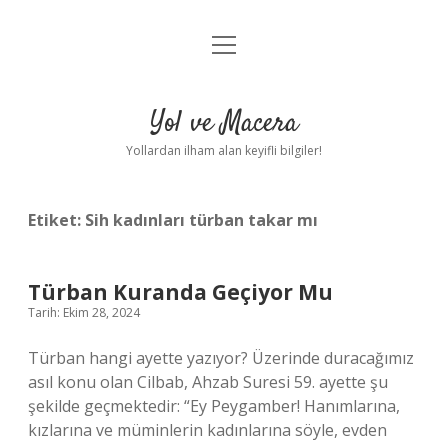
menüyü
Anasayfa
aç
Gizlilik Politikası
Yol ve Macera
Yasal Uyarı
Yollardan ilham alan keyifli bilgiler!
Hakkımızda
Etiket:
Sih kadınları türban takar mı
Türban Kuranda Geçiyor Mu
Tarih: Ekim 28, 2024
Türban hangi ayette yazıyor? Üzerinde duracağımız
asıl konu olan Cilbab, Ahzab Suresi 59. ayette şu
şekilde geçmektedir: “Ey Peygamber! Hanımlarına,
kızlarına ve müminlerin kadınlarına söyle, evden