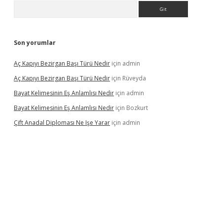
Arama
Son yorumlar
Aç Kapıyı Bezirgan Başı Türü Nedir
için
admin
Aç Kapıyı Bezirgan Başı Türü Nedir
için
Rüveyda
Bayat Kelimesinin Eş Anlamlısı Nedir
için
admin
Bayat Kelimesinin Eş Anlamlısı Nedir
için
Bozkurt
Çift Anadal Diploması Ne Işe Yarar
için
admin
asino
betexper güncel giriş