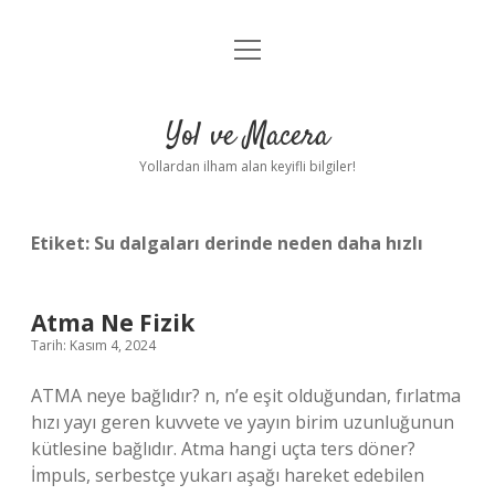
menüyü
Anasayfa
aç
Gizlilik Politikası
Yol ve Macera
Yasal Uyarı
Yollardan ilham alan keyifli bilgiler!
Hakkımızda
Etiket:
Su dalgaları derinde neden daha hızlı
Atma Ne Fizik
Tarih: Kasım 4, 2024
ATMA neye bağlıdır? n, n’e eşit olduğundan, fırlatma
hızı yayı geren kuvvete ve yayın birim uzunluğunun
kütlesine bağlıdır. Atma hangi uçta ters döner?
İmpuls, serbestçe yukarı aşağı hareket edebilen