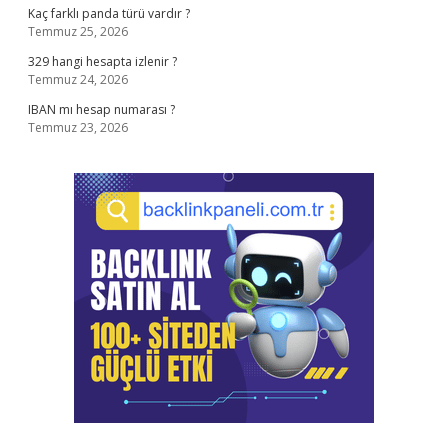
Kaç farklı panda türü vardır ?
Temmuz 25, 2026
329 hangi hesapta izlenir ?
Temmuz 24, 2026
IBAN mı hesap numarası ?
Temmuz 23, 2026