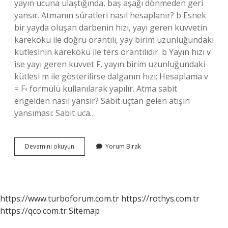
yayın ucuna ulaştığında, baş aşağı dönmeden geri
yansır. Atmanın süratleri nasıl hesaplanır? b Esnek
bir yayda oluşan darbenin hızı, yayı geren kuvvetin
karekökü ile doğru orantılı, yay birim uzunluğundaki
kütlesinin karekökü ile ters orantılıdır. b Yayın hızı v
ise yayı geren kuvvet F, yayın birim uzunluğundaki
kütlesi m ile gösterilirse dalganın hızı; Hesaplama v
= F‹ formülü kullanılarak yapılır. Atma sabit
engelden nasıl yansır? Sabit uçtan gelen atışın
yansıması: Sabit uca…
Atma
Devamını okuyun
Yorum Bırak
Ne
Fizik
https://www.turboforum.com.tr
https://rothys.com.tr
https://qco.com.tr
Sitemap