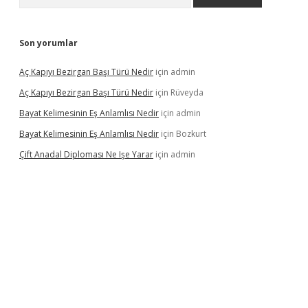
Son yorumlar
Aç Kapıyı Bezirgan Başı Türü Nedir
için
admin
Aç Kapıyı Bezirgan Başı Türü Nedir
için
Rüveyda
Bayat Kelimesinin Eş Anlamlısı Nedir
için
admin
Bayat Kelimesinin Eş Anlamlısı Nedir
için
Bozkurt
Çift Anadal Diploması Ne Işe Yarar
için
admin
sino
betexper güncel giriş