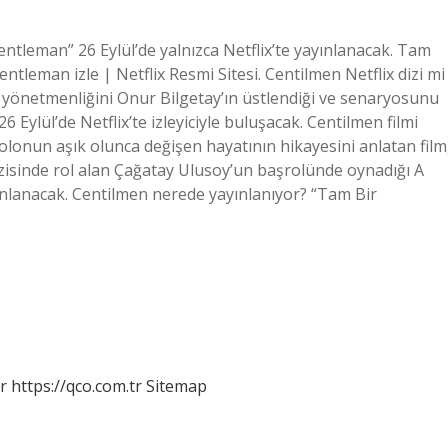
ntleman” 26 Eylül’de yalnızca Netflix’te yayınlanacak. Tam
tleman izle | Netflix Resmi Sitesi. Centilmen Netflix dizi mi
, yönetmenliğini Onur Bilgetay’ın üstlendiği ve senaryosunu
Eylül’de Netflix’te izleyiciyle buluşacak. Centilmen filmi
golonun aşık olunca değişen hayatının hikayesini anlatan film
dizisinde rol alan Çağatay Ulusoy’un başrolünde oynadığı A
yınlanacak. Centilmen nerede yayınlanıyor? “Tam Bir
r
https://qco.com.tr
Sitemap