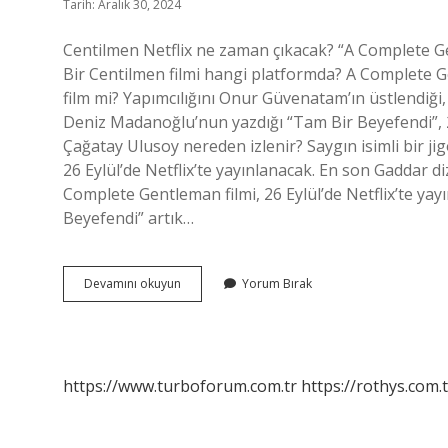
Tarih: Aralık 30, 2024
Centilmen Netflix ne zaman çıkacak? “A Complete Ge
Bir Centilmen filmi hangi platformda? A Complete Gen
film mi? Yapımcılığını Onur Güvenatam’ın üstlendiği
Deniz Madanoğlu’nun yazdığı “Tam Bir Beyefendi”, 26 
Çağatay Ulusoy nereden izlenir? Saygın isimli bir ji
26 Eylül’de Netflix’te yayınlanacak. En son Gaddar 
Complete Gentleman filmi, 26 Eylül’de Netflix’te ya
Beyefendi” artık…
Centilmen
Devamını okuyun
Yorum Bırak
Dizisi
Hangi
Platformda
https://www.turboforum.com.tr
https://rothys.com.t