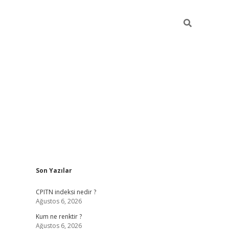
Sidebar
Son Yazılar
ilbet yeni giriş
betexpergiris.casino
betex
CPITN indeksi nedir ?
Ağustos 6, 2026
Kum ne renktir ?
Ağustos 6, 2026