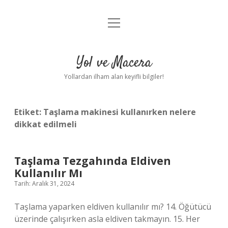
menüyü
Anasayfa
aç
Gizlilik Politikası
Yol ve Macera
Yasal Uyarı
Yollardan ilham alan keyifli bilgiler!
Hakkımızda
Etiket:
Taşlama makinesi kullanırken nelere
dikkat edilmeli
Taşlama Tezgahında Eldiven
Kullanılır Mı
Tarih: Aralık 31, 2024
Taşlama yaparken eldiven kullanılır mı? 14. Öğütücü
üzerinde çalışırken asla eldiven takmayın. 15. Her