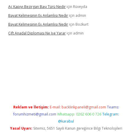
Aç Kapıyı Bezirgan Başı Türü Nedir
için
Rüveyda
Bayat Kelimesinin Eş Anlamlısı Nedir
için
admin
Bayat Kelimesinin Eş Anlamlısı Nedir
için
Bozkurt
Çift Anadal Diploması Ne Işe Yarar
için
admin
ino
betexper güncel giriş
Reklam ve İletişim:
E-mail:
backlinkpaneli@gmail.com
Teams:
forumhizmeti@gmail.com
Whatsapp: 0262 606 0 726
Telegram:
@karabul
Yasal Uyarı:
Sitemiz, 5651 Sayılı Kanun gereğince Bilgi Teknolojileri