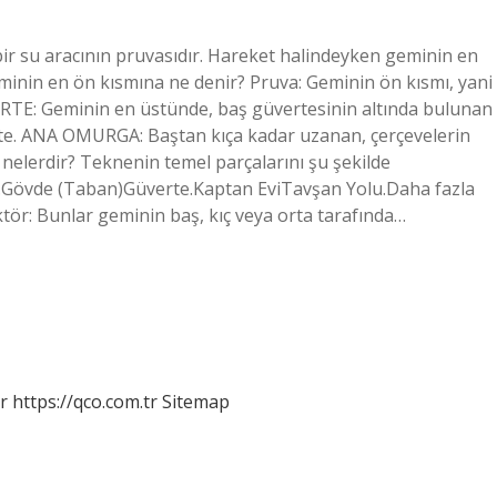
bir su aracının pruvasıdır. Hareket halindeyken geminin en
eminin en ön kısmına ne denir? Pruva: Geminin ön kısmı, yani
ERTE: Geminin en üstünde, baş güvertesinin altında bulunan
te. ANA OMURGA: Baştan kıça kadar uzanan, çerçevelerin
 nelerdir? Teknenin temel parçalarını şu şekilde
an.Gövde (Taban)Güverte.Kaptan EviTavşan Yolu.Daha fazla
ör: Bunlar geminin baş, kıç veya orta tarafında…
r
https://qco.com.tr
Sitemap