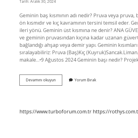
Tarih: Aralık 30, 2024
Geminin baş kısmının adı nedir? Pruva veya pruva, 
ön kısmıdır ve kıç kavramının tersini temsil eder. G
ileri yönü. Geminin üst kısmına ne denir? ANA GÜV
ve geminin pruvasından kıçına kadar uzanan güver
bağlandığı ahşap veya demir yapı. Geminin kısımları
sıralayabiliriz: Pruva (Baş)Kıç (Kuyruk)Sancak.Lim
makale…•9 Ağustos 2024 Geminin başı nedir? Projekt
Geminin
Devamını okuyun
Yorum Bırak
Baş
Tarafına
Ne
Denir
https://www.turboforum.com.tr
https://rothys.com.t