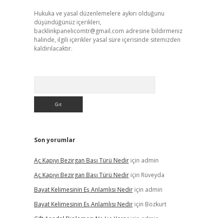
Hukuka ve yasal düzenlemelere aykırı olduğunu
düşündüğünüz içerikleri,
backlinkpanelicomtr@gmail.com
adresine bildirmeniz
halinde, ilgili içerikler yasal süre içerisinde sitemizden
kaldırılacaktır.
Arama
Son yorumlar
Aç Kapıyı Bezirgan Başı Türü Nedir
için
admin
Aç Kapıyı Bezirgan Başı Türü Nedir
için
Rüveyda
Bayat Kelimesinin Eş Anlamlısı Nedir
için
admin
Bayat Kelimesinin Eş Anlamlısı Nedir
için
Bozkurt