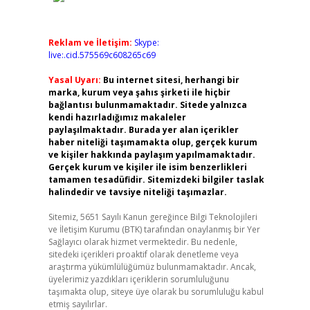
Reklam ve İletişim:
Skype:
live:.cid.575569c608265c69
Yasal Uyarı:
Bu internet sitesi, herhangi bir
marka, kurum veya şahıs şirketi ile hiçbir
bağlantısı bulunmamaktadır. Sitede yalnızca
kendi hazırladığımız makaleler
paylaşılmaktadır. Burada yer alan içerikler
haber niteliği taşımamakta olup, gerçek kurum
ve kişiler hakkında paylaşım yapılmamaktadır.
Gerçek kurum ve kişiler ile isim benzerlikleri
tamamen tesadüfidir. Sitemizdeki bilgiler taslak
halindedir ve tavsiye niteliği taşımazlar.
Sitemiz, 5651 Sayılı Kanun gereğince Bilgi Teknolojileri
ve İletişim Kurumu (BTK) tarafından onaylanmış bir Yer
Sağlayıcı olarak hizmet vermektedir. Bu nedenle,
sitedeki içerikleri proaktif olarak denetleme veya
araştırma yükümlülüğümüz bulunmamaktadır. Ancak,
üyelerimiz yazdıkları içeriklerin sorumluluğunu
taşımakta olup, siteye üye olarak bu sorumluluğu kabul
etmiş sayılırlar.