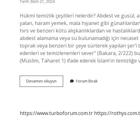
Tarih: Ekim 21, 2024
Hükmi temizlik çeşitleri nelerdir? Abdest ve gusül, 
yalan, haram yemek, mala hıyanet gibi günahlardan u
hırs ve benzeri kötü alışkanlıklardan ve hastalıkl
abdest alamama veya su bulunamadığı için necaset gib
toprak veya benzeri bir şeye sürterek yapılan şer’i t
edenleri ve temizlenenleri sever” (Bakara, 2/222) bu
(Müslim, Taharet 1) ifade ederek İslam’ın temizliğe v
Hükmi
Devamını okuyun
Yorum Bırak
Temizlik
Kaça
Ayrılır
https://www.turboforum.com.tr
https://rothys.com.t