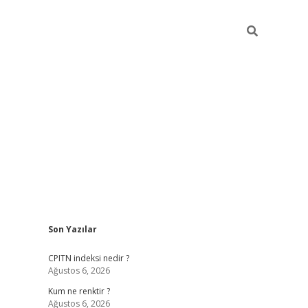
Sidebar
Son Yazılar
ilbet yeni giriş
betexpergiris.casino
betexp
CPITN indeksi nedir ?
Ağustos 6, 2026
Kum ne renktir ?
Ağustos 6, 2026