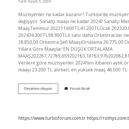
Tarih: Kasım 5, 2024
Müzisyenler ne kadar kazanır? Türkiye’de müzisyen 
değişiyor. Sanatçı maaşı ne kadar 2024? Sanatçı M
MaaşTemmuz 202211.600TL41.200TLOcak 202320.
202434.300TL98.900TL6 satır daha Orkestracılar n
18.850,00 Orkestra Şefi MaaşıOrtalama 26.775,00 O
Yıllara Göre Maaşlar EN DÜŞÜK ORTALAMA
MAAŞ2022₺7,727₺9,6592021₺3,181₺3,9762020₺2,810₺
Verilere göre müzisyenler 2024’ten itibaren aylık 
maaşı 23.200 TL alırken, en yüksek maaş 46.500 TL o
Müzisyen
Devamını okuyun
Yorum Bırak
Ne
Kadar
Maaş
Alıyor
https://www.turboforum.com.tr
https://rothys.com.t