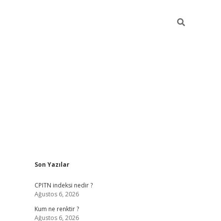
Sidebar
Son Yazılar
ilbet yeni giriş
betexpergiris
CPITN indeksi nedir ?
Ağustos 6, 2026
Kum ne renktir ?
Ağustos 6, 2026