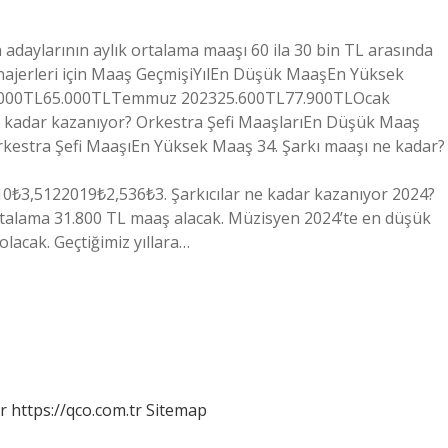
adaylarının aylık ortalama maaşı 60 ila 30 bin TL arasında
enajerleri için Maaş GeçmişiYılEn Düşük MaaşEn Yüksek
000TL65.000TLTemmuz 202325.600TL77.900TLOcak
e kadar kazanıyor? Orkestra Şefi MaaşlarıEn Düşük Maaş
rkestra Şefi MaaşıEn Yüksek Maaş 34. Şarkı maaşı ne kadar?
3,5122019₺2,536₺3. Şarkıcılar ne kadar kazanıyor 2024?
ortalama 31.800 TL maaş alacak. Müzisyen 2024’te en düşük
lacak. Geçtiğimiz yıllara…
r
https://qco.com.tr
Sitemap