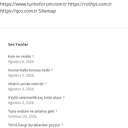
Var
https://www.turboforum.com.tr
https://rothys.com.tr
https://qco.com.tr
Sitemap
Sidebar
Son Yazılar
Kum ne renktir ?
Ağustos 6, 2026
Avcının Kalbi konusu nedir ?
Ağustos 5, 2026
Allah’ın şeriatı nelerdir ?
Ağustos 3, 2026
9 Eylül veterinerlik kaç binle alıyor ?
Ağustos 3, 2026
Tıpta endure ne anlama gelir ?
Temmuz 29, 2026
Tm16 hangi duraklardan geçiyor ?