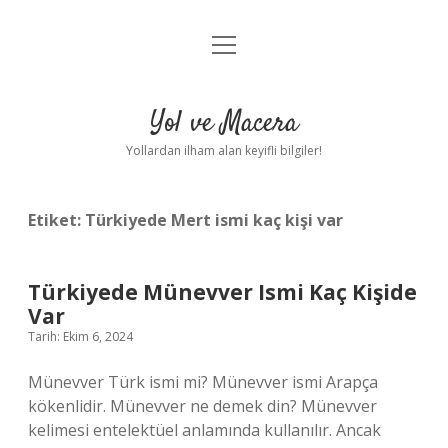
menüyü
Anasayfa
aç
Gizlilik Politikası
Yol ve Macera
Yasal Uyarı
Yollardan ilham alan keyifli bilgiler!
Hakkımızda
Etiket:
Türkiyede Mert ismi kaç kişi var
Türkiyede Münevver Ismi Kaç Kişide
Var
Tarih: Ekim 6, 2024
Münevver Türk ismi mi? Münevver ismi Arapça
kökenlidir. Münevver ne demek din? Münevver
kelimesi entelektüel anlamında kullanılır. Ancak