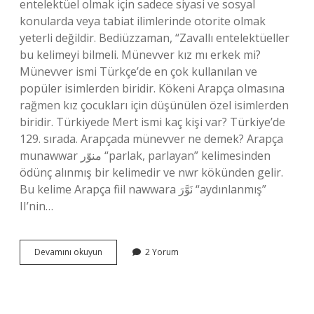
entelektüel olmak için sadece siyasi ve sosyal
konularda veya tabiat ilimlerinde otorite olmak
yeterli değildir. Bediüzzaman, “Zavallı entelektüeller
bu kelimeyi bilmeli. Münevver kız mı erkek mi?
Münevver ismi Türkçe’de en çok kullanılan ve
popüler isimlerden biridir. Kökeni Arapça olmasına
rağmen kız çocukları için düşünülen özel isimlerden
biridir. Türkiyede Mert ismi kaç kişi var? Türkiye’de
129. sırada. Arapçada münevver ne demek? Arapça
munawwar منوّر “parlak, parlayan” kelimesinden
ödünç alınmış bir kelimedir ve nwr kökünden gelir.
Bu kelime Arapça fiil nawwara نَوَّرَ “aydınlanmış”
II’nin…
Türkiyede
Devamını okuyun
2 Yorum
Münevver
Ismi
Kaç
Kişide