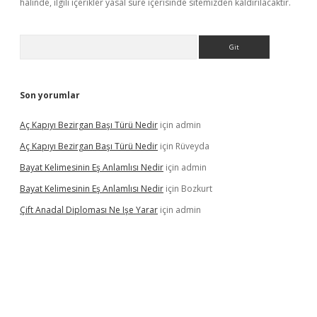
halinde, ilgili içerikler yasal süre içerisinde sitemizden kaldırılacaktır.
Arama
Son yorumlar
Aç Kapıyı Bezirgan Başı Türü Nedir
için
admin
Aç Kapıyı Bezirgan Başı Türü Nedir
için
Rüveyda
Bayat Kelimesinin Eş Anlamlısı Nedir
için
admin
Bayat Kelimesinin Eş Anlamlısı Nedir
için
Bozkurt
Çift Anadal Diploması Ne Işe Yarar
için
admin