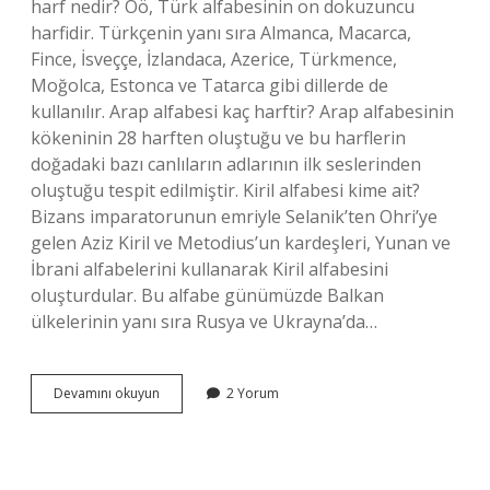
harf nedir? Öö, Türk alfabesinin on dokuzuncu
harfidir. Türkçenin yanı sıra Almanca, Macarca,
Fince, İsveççe, İzlandaca, Azerice, Türkmence,
Moğolca, Estonca ve Tatarca gibi dillerde de
kullanılır. Arap alfabesi kaç harftir? Arap alfabesinin
kökeninin 28 harften oluştuğu ve bu harflerin
doğadaki bazı canlıların adlarının ilk seslerinden
oluştuğu tespit edilmiştir. Kiril alfabesi kime ait?
Bizans imparatorunun emriyle Selanik’ten Ohri’ye
gelen Aziz Kiril ve Metodius’un kardeşleri, Yunan ve
İbrani alfabelerini kullanarak Kiril alfabesini
oluşturdular. Bu alfabe günümüzde Balkan
ülkelerinin yanı sıra Rusya ve Ukrayna’da…
18
Devamını okuyun
2 Yorum
Harften
Oluşan
Alfabe
Nedir