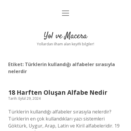
menüyü
Anasayfa
aç
Gizlilik Politikası
Yol ve Macera
Yasal Uyarı
Yollardan ilham alan keyifli bilgiler!
Hakkımızda
Etiket:
Türklerin kullandığı alfabeler sırasıyla
nelerdir
18 Harften Oluşan Alfabe Nedir
Tarih: Eylül 29, 2024
Türklerin kullandığı alfabeler sırasıyla nelerdir?
Türklerin en çok kullandıkları yazı sistemleri
Göktürk, Uygur, Arap, Latin ve Kiril alfabeleridir. 19