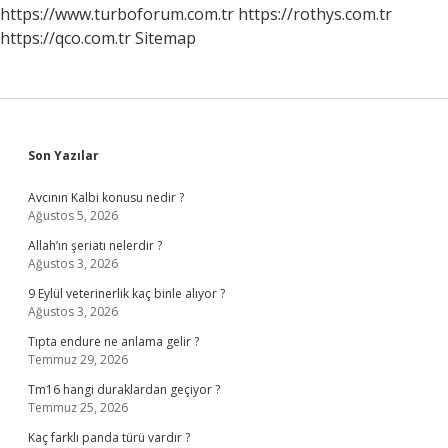
https://www.turboforum.com.tr
https://rothys.com.tr
https://qco.com.tr
Sitemap
Sidebar
Son Yazılar
Avcının Kalbi konusu nedir ?
Ağustos 5, 2026
Allah’ın şeriatı nelerdir ?
Ağustos 3, 2026
9 Eylül veterinerlik kaç binle alıyor ?
Ağustos 3, 2026
Tıpta endure ne anlama gelir ?
Temmuz 29, 2026
Tm16 hangi duraklardan geçiyor ?
Temmuz 25, 2026
Kaç farklı panda türü vardır ?