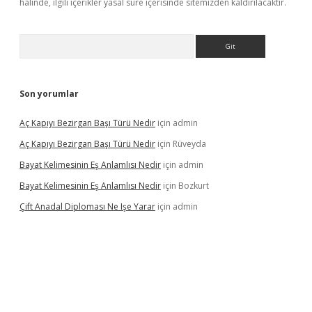
halinde, ilgili içerikler yasal süre içerisinde sitemizden kaldırılacaktır.
Arama
Son yorumlar
Aç Kapıyı Bezirgan Başı Türü Nedir
için
admin
Aç Kapıyı Bezirgan Başı Türü Nedir
için
Rüveyda
Bayat Kelimesinin Eş Anlamlısı Nedir
için
admin
Bayat Kelimesinin Eş Anlamlısı Nedir
için
Bozkurt
Çift Anadal Diploması Ne Işe Yarar
için
admin