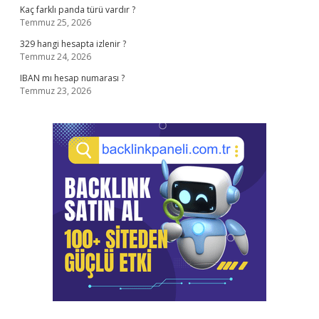
Kaç farklı panda türü vardır ?
Temmuz 25, 2026
329 hangi hesapta izlenir ?
Temmuz 24, 2026
IBAN mı hesap numarası ?
Temmuz 23, 2026