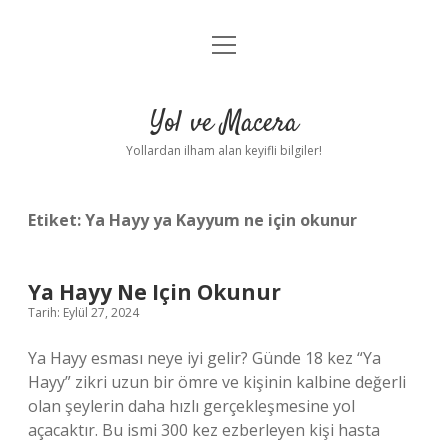
menüyü
Anasayfa
aç
Gizlilik Politikası
Yol ve Macera
Yasal Uyarı
Yollardan ilham alan keyifli bilgiler!
Hakkımızda
Etiket:
Ya Hayy ya Kayyum ne için okunur
Ya Hayy Ne Için Okunur
Tarih: Eylül 27, 2024
Ya Hayy esması neye iyi gelir? Günde 18 kez “Ya
Hayy” zikri uzun bir ömre ve kişinin kalbine değerli
olan şeylerin daha hızlı gerçekleşmesine yol
açacaktır. Bu ismi 300 kez ezberleyen kişi hasta