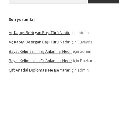
Son yorumlar
Aç Kapıyı Bezirgan Başı Türü Nedir
için
admin
Aç Kapıyı Bezirgan Başı Türü Nedir
için
Rüveyda
Bayat Kelimesinin Eş Anlamlısı Nedir
için
admin
Bayat Kelimesinin Eş Anlamlısı Nedir
için
Bozkurt
Çift Anadal Diploması Ne Işe Yarar
için
admin
asino
betexper güncel giriş