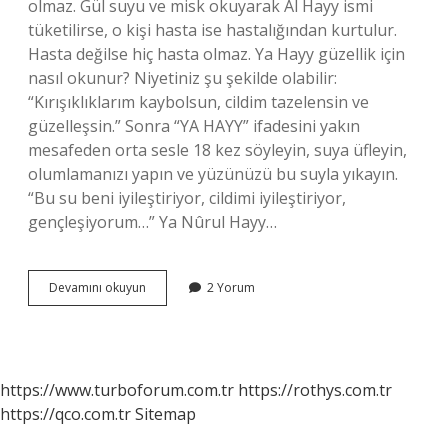
olmaz. Gül suyu ve misk okuyarak Al Hayy ismi
tüketilirse, o kişi hasta ise hastalığından kurtulur.
Hasta değilse hiç hasta olmaz. Ya Hayy güzellik için
nasıl okunur? Niyetiniz şu şekilde olabilir:
“Kırışıklıklarım kaybolsun, cildim tazelensin ve
güzelleşsin.” Sonra “YA HAYY” ifadesini yakın
mesafeden orta sesle 18 kez söyleyin, suya üfleyin,
olumlamanızı yapın ve yüzünüzü bu suyla yıkayın.
“Bu su beni iyileştiriyor, cildimi iyileştiriyor,
gençleşiyorum…” Ya Nûrul Hayy…
Ya
Devamını okuyun
2 Yorum
Hayy
Ne
Için
Okunur
https://www.turboforum.com.tr
https://rothys.com.tr
https://qco.com.tr
Sitemap