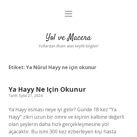
menüyü
Anasayfa
aç
Gizlilik Politikası
Yol ve Macera
Yasal Uyarı
Yollardan ilham alan keyifli bilgiler!
Hakkımızda
Etiket:
Ya Nûrul Hayy ne için okunur
Ya Hayy Ne Için Okunur
Tarih: Eylül 27, 2024
Ya Hayy esması neye iyi gelir? Günde 18 kez “Ya
Hayy” zikri uzun bir ömre ve kişinin kalbine değerli
olan şeylerin daha hızlı gerçekleşmesine yol
açacaktır. Bu ismi 300 kez ezberleyen kişi hasta