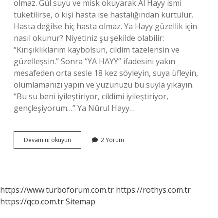
olmaz. Gül suyu ve misk okuyarak Al Hayy ismi
tüketilirse, o kişi hasta ise hastalığından kurtulur.
Hasta değilse hiç hasta olmaz. Ya Hayy güzellik için
nasıl okunur? Niyetiniz şu şekilde olabilir:
“Kırışıklıklarım kaybolsun, cildim tazelensin ve
güzelleşsin.” Sonra “YA HAYY” ifadesini yakın
mesafeden orta sesle 18 kez söyleyin, suya üfleyin,
olumlamanızı yapın ve yüzünüzü bu suyla yıkayın.
“Bu su beni iyileştiriyor, cildimi iyileştiriyor,
gençleşiyorum…” Ya Nûrul Hayy…
Ya
Devamını okuyun
2 Yorum
Hayy
Ne
Için
Okunur
https://www.turboforum.com.tr
https://rothys.com.tr
https://qco.com.tr
Sitemap