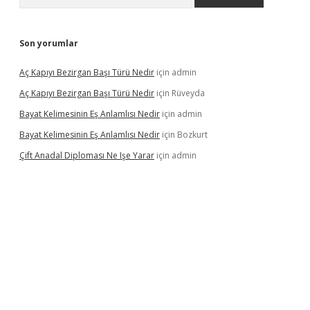
Son yorumlar
Aç Kapıyı Bezirgan Başı Türü Nedir
için
admin
Aç Kapıyı Bezirgan Başı Türü Nedir
için
Rüveyda
Bayat Kelimesinin Eş Anlamlısı Nedir
için
admin
Bayat Kelimesinin Eş Anlamlısı Nedir
için
Bozkurt
Çift Anadal Diploması Ne Işe Yarar
için
admin
sino
betexper güncel giriş