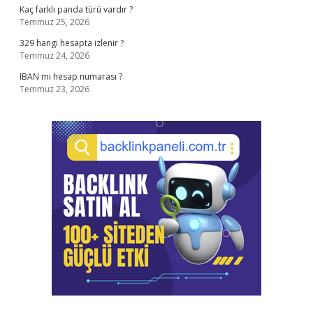
Kaç farklı panda türü vardır ?
Temmuz 25, 2026
329 hangi hesapta izlenir ?
Temmuz 24, 2026
IBAN mı hesap numarası ?
Temmuz 23, 2026