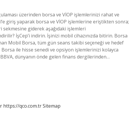
gulaması üzerinden borsa ve VİOP işlemlerinizi rahat ve
il’e giriş yaparak borsa ve VİOP işlemlerine eriştikten sonra;
ri sekmesine giderek aşağıdaki işlemleri
rilir? İşCep’i indirin. İşinizi mobil cihazınızda bitirin. Borsa
 sunan Mobil Borsa, tüm gün seans takibi seçeneği ve hedef
l Borsa ile hisse senedi ve opsiyon işlemlerinizi kolayca
ti BBVA, dünyanın önde gelen finans dergilerinden…
r
https://qco.com.tr
Sitemap