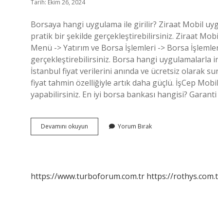
Tarih: Ekim 26, 2024
Borsaya hangi uygulama ile girilir? Ziraat Mobil uy
pratik bir şekilde gerçekleştirebilirsiniz. Ziraat Mob
Menü -> Yatırım ve Borsa İşlemleri -> Borsa İşlemle
gerçekleştirebilirsiniz. Borsa hangi uygulamalarla indi
İstanbul fiyat verilerini anında ve ücretsiz olarak
fiyat tahmin özelliğiyle artık daha güçlü. İşCep Mobi
yapabilirsiniz. En iyi borsa bankası hangisi? Garan
Borsa
Devamını okuyun
Yorum Bırak
Için
Hangi
Uygulama
Iyi
https://www.turboforum.com.tr
https://rothys.com.t