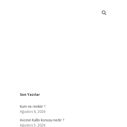
Sidebar
Son Yazılar
ilbet yeni giriş
betexpergiris.casino
betex
Kum ne renktir ?
Ağustos 6, 2026
Avcının Kalbi konusu nedir ?
Ağustos 5, 2026