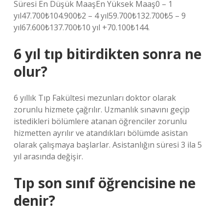
Süresi En Düşük MaaşEn Yüksek Maaş0 – 1
yıl47.700₺104.900₺2 – 4 yıl59.700₺132.700₺5 – 9
yıl67.600₺137.700₺10 yıl +70.100₺144.
6 yıl tıp bitirdikten sonra ne
olur?
6 yıllık Tıp Fakültesi mezunları doktor olarak
zorunlu hizmete çağrılır. Uzmanlık sınavını geçip
istedikleri bölümlere atanan öğrenciler zorunlu
hizmetten ayrılır ve atandıkları bölümde asistan
olarak çalışmaya başlarlar. Asistanlığın süresi 3 ila 5
yıl arasında değişir.
Tıp son sınıf öğrencisine ne
denir?