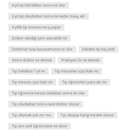
6 yıl tıp bitirdikten sonra ne olur
6 yıl tıp okuduktan sonra ne kadar maaş alır
6 yıllık tıp mezunu ne iş yapar
Doktor istediği yere atanabilir mi
Doktorlar tusu kazanamazsa ne olur
Eskiden tıp kaç yıldı
İntörn doktor ne demek
Pratisyen Dr ne demek
Tıp Fakültesi 7 yıl mı
Tıp mezunları işsiz kalır mı
Tıp mezunu işsiz kalır mı
Tıp öğrencileri para alır mı
Tıp öğrencisi mezun olduktan sonra ne olur
Tıp okuduktan sonra nasıl doktor olunur
Tıp okumak çok zor mu
Tıp okuyup hangi meslek olunur
Tıp son sınıf öğrencisine ne denir