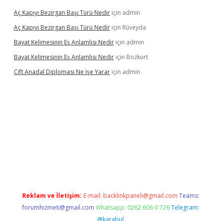
Aç Kapıyı Bezirgan Başı Türü Nedir
için
admin
Aç Kapıyı Bezirgan Başı Türü Nedir
için
Rüveyda
Bayat Kelimesinin Eş Anlamlısı Nedir
için
admin
Bayat Kelimesinin Eş Anlamlısı Nedir
için
Bozkurt
Çift Anadal Diploması Ne Işe Yarar
için
admin
r güncel giriş
Reklam ve İletişim:
E-mail:
backlinkpaneli@gmail.com
Teams:
forumhizmeti@gmail.com
Whatsapp: 0262 606 0 726
Telegram:
@karabul