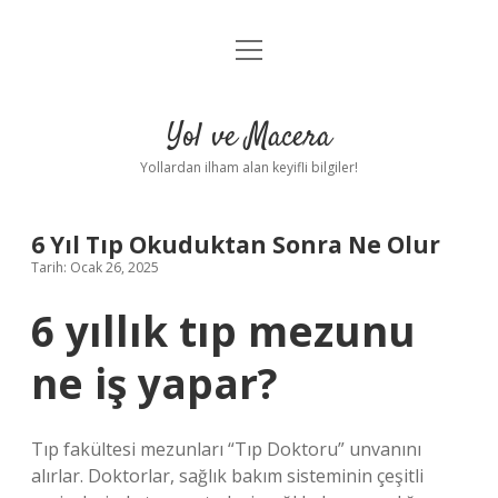
menüyü
Anasayfa
aç
Gizlilik Politikası
Yol ve Macera
Yasal Uyarı
Yollardan ilham alan keyifli bilgiler!
Hakkımızda
6 Yıl Tıp Okuduktan Sonra Ne Olur
Tarih: Ocak 26, 2025
6 yıllık tıp mezunu
ne iş yapar?
Tıp fakültesi mezunları “Tıp Doktoru” unvanını
alırlar. Doktorlar, sağlık bakım sisteminin çeşitli