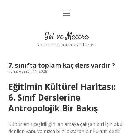
menüyü
Anasayfa
aç
Gizlilik Politikası
Yol ve Macera
Yasal Uyarı
Yollardan ilham alan keyifli bilgiler!
Hakkımızda
7. sınıfta toplam kaç ders vardır ?
Tarih: Haziran 11, 2026
Eğitimin Kültürel Haritası:
6. Sınıf Derslerine
Antropolojik Bir Bakış
Kültürlerin çeşitliliğini anlamaya çalışan biri için okul
denilen yapı, yalnızca bilgi aktaran bir kurum değil;