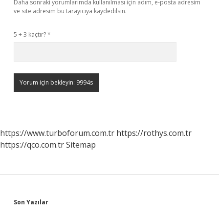
Daha sonraki yorumlarımda kullanılması için adım, e-posta adresim
ve site adresim bu tarayıcıya kaydedilsin.
5 + 3 kaçtır?
*
https://www.turboforum.com.tr
https://rothys.com.tr
https://qco.com.tr
Sitemap
Sidebar
Son Yazılar