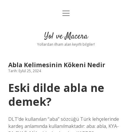
menüyü
Anasayfa
aç
Gizlilik Politikası
Yol ve Macera
Yasal Uyarı
Yollardan ilham alan keyifli bilgiler!
Hakkımızda
Abla Kelimesinin Kökeni Nedir
Tarih: Eylül 25, 2024
Eski dilde abla ne
demek?
DLT’de kullanılan “aba” sözcüğü Türk lehçelerinde
kardeş anlamında kullanılmaktadır: aba: abla, KYA-