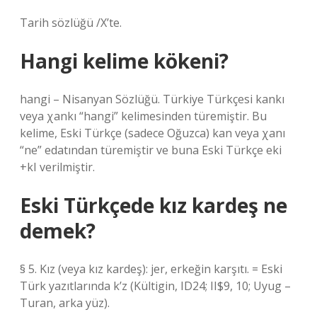
Tarih sözlüğü /X’te.
Hangi kelime kökeni?
hangi – Nisanyan Sözlüğü. Türkiye Türkçesi kankı
veya χankı “hangi” kelimesinden türemiştir. Bu
kelime, Eski Türkçe (sadece Oğuzca) kan veya χanı
“ne” edatından türemiştir ve buna Eski Türkçe eki
+kI verilmiştir.
Eski Türkçede kız kardeş ne
demek?
§ 5. Kız (veya kız kardeş): jer, erkeğin karşıtı. = Eski
Türk yazıtlarında k’z (Kültigin, ID24; II$9, 10; Uyug –
Turan, arka yüz).