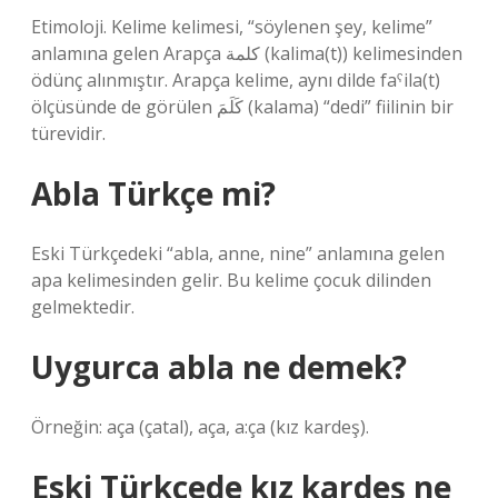
Etimoloji. Kelime kelimesi, “söylenen şey, kelime”
anlamına gelen Arapça كلمة (kalima(t)) kelimesinden
ödünç alınmıştır. Arapça kelime, aynı dilde faˁila(t)
ölçüsünde de görülen كَلَمَ (kalama) “dedi” fiilinin bir
türevidir.
Abla Türkçe mi?
Eski Türkçedeki “abla, anne, nine” anlamına gelen
apa kelimesinden gelir. Bu kelime çocuk dilinden
gelmektedir.
Uygurca abla ne demek?
Örneğin: aça (çatal), aça, a:ça (kız kardeş).
Eski Türkçede kız kardeş ne