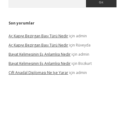
Son yorumlar
Aç Kapıyı Bezirgan Başı Türü Nedir
için
admin
Aç Kapıyı Bezirgan Başı Türü Nedir
için
Rüveyda
Bayat Kelimesinin Eş Anlamlısı Nedir
için
admin
Bayat Kelimesinin Eş Anlamlısı Nedir
için
Bozkurt
Çift Anadal Diploması Ne Işe Yarar
için
admin
r güncel giriş