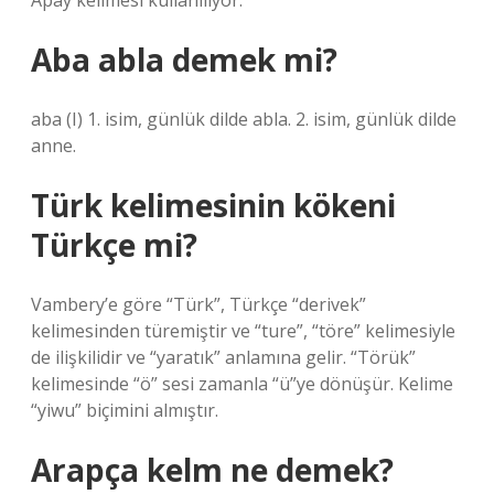
Apay kelimesi kullanılıyor.
Aba abla demek mi?
aba (I) 1. isim, günlük dilde abla. 2. isim, günlük dilde
anne.
Türk kelimesinin kökeni
Türkçe mi?
Vambery’e göre “Türk”, Türkçe “derivek”
kelimesinden türemiştir ve “ture”, “töre” kelimesiyle
de ilişkilidir ve “yaratık” anlamına gelir. “Törük”
kelimesinde “ö” sesi zamanla “ü”ye dönüşür. Kelime
“yiwu” biçimini almıştır.
Arapça kelm ne demek?