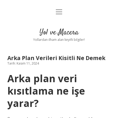
menüyü
Anasayfa
aç
Gizlilik Politikası
Yol ve Macera
Yasal Uyarı
Yollardan ilham alan keyifli bilgiler!
Hakkımızda
Arka Plan Verileri Kisitli Ne Demek
Tarih: Kasım 11, 2024
Arka plan veri
kısıtlama ne işe
yarar?