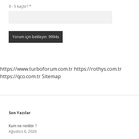
9 - 5 kaçtır?
*
https://www.turboforum.com.tr
https://rothys.com.tr
https://qco.com.tr
Sitemap
Sidebar
Son Yazılar
Kum ne renktir ?
Ağustos 6, 2026