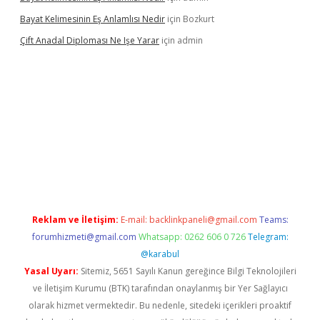
Bayat Kelimesinin Eş Anlamlısı Nedir
için
Bozkurt
Çift Anadal Diploması Ne Işe Yarar
için
admin
 güncel giriş
Reklam ve İletişim:
E-mail:
backlinkpaneli@gmail.com
Teams:
forumhizmeti@gmail.com
Whatsapp: 0262 606 0 726
Telegram:
@karabul
Yasal Uyarı:
Sitemiz, 5651 Sayılı Kanun gereğince Bilgi Teknolojileri
ve İletişim Kurumu (BTK) tarafından onaylanmış bir Yer Sağlayıcı
olarak hizmet vermektedir. Bu nedenle, sitedeki içerikleri proaktif