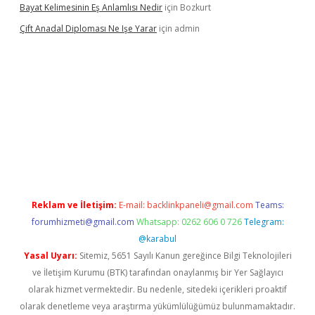
Bayat Kelimesinin Eş Anlamlısı Nedir
için
Bozkurt
Çift Anadal Diploması Ne Işe Yarar
için
admin
 güncel giriş
Reklam ve İletişim:
E-mail:
backlinkpaneli@gmail.com
Teams:
forumhizmeti@gmail.com
Whatsapp: 0262 606 0 726
Telegram:
@karabul
Yasal Uyarı:
Sitemiz, 5651 Sayılı Kanun gereğince Bilgi Teknolojileri
ve İletişim Kurumu (BTK) tarafından onaylanmış bir Yer Sağlayıcı
olarak hizmet vermektedir. Bu nedenle, sitedeki içerikleri proaktif
olarak denetleme veya araştırma yükümlülüğümüz bulunmamaktadır.