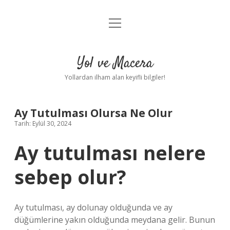
menüyü
Anasayfa
aç
Gizlilik Politikası
Yol ve Macera
Yasal Uyarı
Yollardan ilham alan keyifli bilgiler!
Hakkımızda
Ay Tutulması Olursa Ne Olur
Tarih: Eylül 30, 2024
Ay tutulması nelere
sebep olur?
Ay tutulması, ay dolunay olduğunda ve ay
düğümlerine yakın olduğunda meydana gelir. Bunun