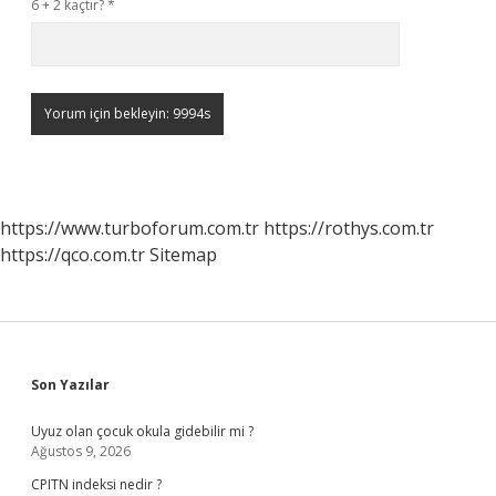
6 + 2 kaçtır?
*
https://www.turboforum.com.tr
https://rothys.com.tr
https://qco.com.tr
Sitemap
Sidebar
Son Yazılar
Uyuz olan çocuk okula gidebilir mi ?
Ağustos 9, 2026
CPITN indeksi nedir ?