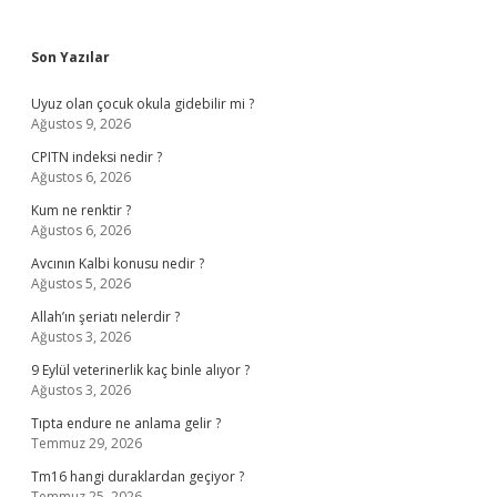
Sidebar
Son Yazılar
Uyuz olan çocuk okula gidebilir mi ?
Ağustos 9, 2026
CPITN indeksi nedir ?
Ağustos 6, 2026
Kum ne renktir ?
Ağustos 6, 2026
Avcının Kalbi konusu nedir ?
Ağustos 5, 2026
Allah’ın şeriatı nelerdir ?
Ağustos 3, 2026
9 Eylül veterinerlik kaç binle alıyor ?
Ağustos 3, 2026
Tıpta endure ne anlama gelir ?
Temmuz 29, 2026
Tm16 hangi duraklardan geçiyor ?
Temmuz 25, 2026