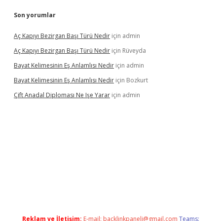
Son yorumlar
Aç Kapıyı Bezirgan Başı Türü Nedir
için
admin
Aç Kapıyı Bezirgan Başı Türü Nedir
için
Rüveyda
Bayat Kelimesinin Eş Anlamlısı Nedir
için
admin
Bayat Kelimesinin Eş Anlamlısı Nedir
için
Bozkurt
Çift Anadal Diploması Ne Işe Yarar
için
admin
iş
Reklam ve İletişim:
E-mail:
backlinkpaneli@gmail.com
Teams: