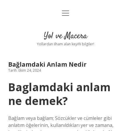
menüyü
Anasayfa
aç
Gizlilik Politikası
Yol ve Macera
Yasal Uyarı
Yollardan ilham alan keyifli bilgiler!
Hakkımızda
Bağlamdaki Anlam Nedir
Tarih: Ekim 24, 2024
Baglamdaki anlam
ne demek?
Bağlam veya bağlam; Sözcükler ve cümleler gibi
anlatım öğelerinin, kullanıldıkları yer ve zamana,