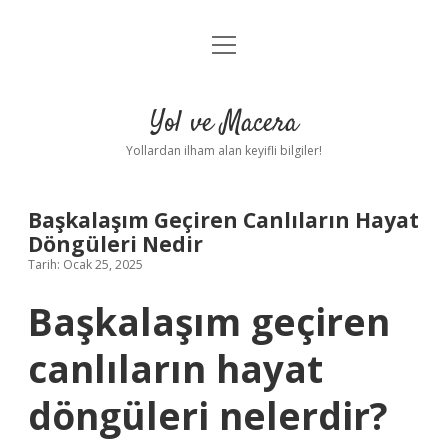
menüyü
Anasayfa
aç
Gizlilik Politikası
Yol ve Macera
Yasal Uyarı
Yollardan ilham alan keyifli bilgiler!
Hakkımızda
Başkalaşım Geçiren Canlıların Hayat
Döngüleri Nedir
Tarih: Ocak 25, 2025
Başkalaşım geçiren
canlıların hayat
döngüleri nelerdir?