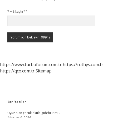
7 + 8 kaçtır?
*
https://www.turboforum.com.tr
https://rothys.com.tr
https://qco.com.tr
Sitemap
Sidebar
Son Yazılar
Uyuz olan çocuk okula gidebilir mi ?
Ağustos 9, 2026