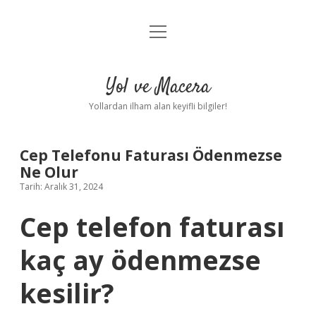
menüyü
Anasayfa
aç
Gizlilik Politikası
Yol ve Macera
Yasal Uyarı
Yollardan ilham alan keyifli bilgiler!
Hakkımızda
Cep Telefonu Faturası Ödenmezse
Ne Olur
Tarih: Aralık 31, 2024
Cep telefon faturası
kaç ay ödenmezse
kesilir?