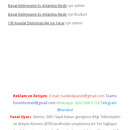
Bayat Kelimesinin Eş Anlamlısı Nedir
için
admin
Bayat Kelimesinin Eş Anlamlısı Nedir
için
Bozkurt
Çift Anadal Diploması Ne Işe Yarar
için
admin
üncel giriş
Reklam ve İletişim:
E-mail:
backlinkpaneli@gmail.com
Teams:
forumhizmeti@gmail.com
Whatsapp: 0262 606 0 726
Telegram:
@karabul
Yasal Uyarı:
Sitemiz, 5651 Sayılı Kanun gereğince Bilgi Teknolojileri
ve İletişim Kurumu (BTK) tarafından onaylanmış bir Yer Sağlayıcı