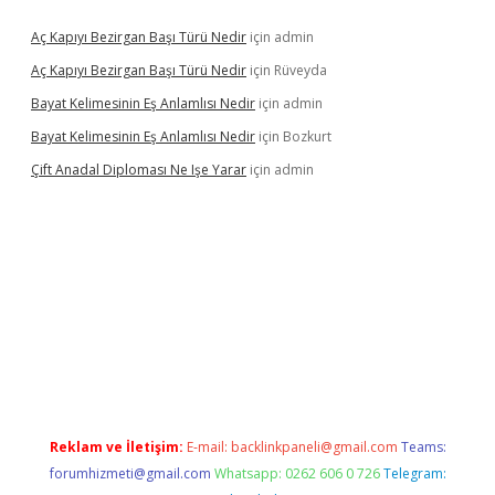
Aç Kapıyı Bezirgan Başı Türü Nedir
için
admin
Aç Kapıyı Bezirgan Başı Türü Nedir
için
Rüveyda
Bayat Kelimesinin Eş Anlamlısı Nedir
için
admin
Bayat Kelimesinin Eş Anlamlısı Nedir
için
Bozkurt
Çift Anadal Diploması Ne Işe Yarar
için
admin
 güncel giriş
Reklam ve İletişim:
E-mail:
backlinkpaneli@gmail.com
Teams:
forumhizmeti@gmail.com
Whatsapp: 0262 606 0 726
Telegram: