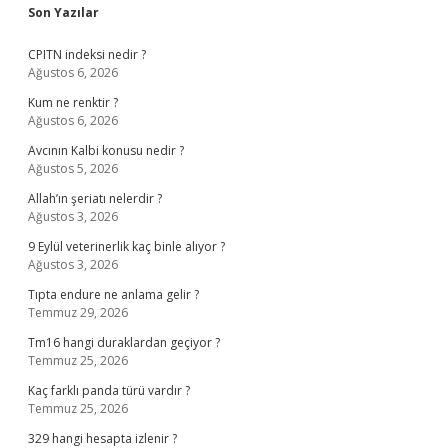
Sidebar
Son Yazılar
CPITN indeksi nedir ?
Ağustos 6, 2026
Kum ne renktir ?
Ağustos 6, 2026
Avcının Kalbi konusu nedir ?
Ağustos 5, 2026
Allah’ın şeriatı nelerdir ?
Ağustos 3, 2026
9 Eylül veterinerlik kaç binle alıyor ?
Ağustos 3, 2026
Tıpta endure ne anlama gelir ?
Temmuz 29, 2026
Tm16 hangi duraklardan geçiyor ?
Temmuz 25, 2026
Kaç farklı panda türü vardır ?
Temmuz 25, 2026
329 hangi hesapta izlenir ?