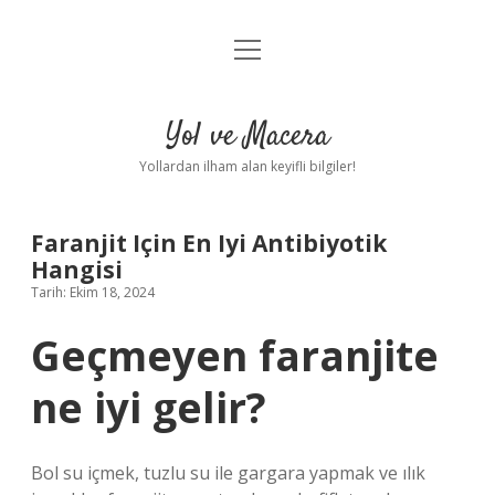
menüyü
Anasayfa
aç
Gizlilik Politikası
Yol ve Macera
Yasal Uyarı
Yollardan ilham alan keyifli bilgiler!
Hakkımızda
Faranjit Için En Iyi Antibiyotik
Hangisi
Tarih: Ekim 18, 2024
Geçmeyen faranjite
ne iyi gelir?
Bol su içmek, tuzlu su ile gargara yapmak ve ılık