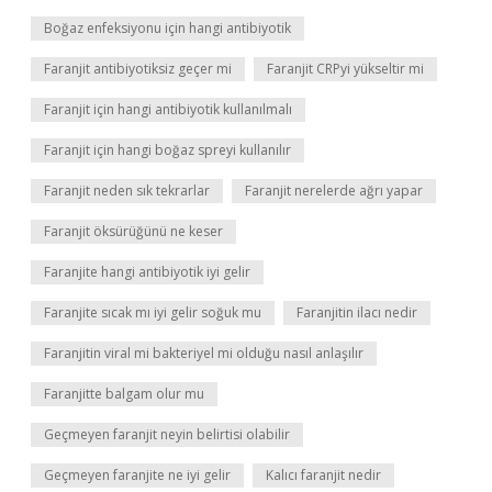
Boğaz enfeksiyonu için hangi antibiyotik
Faranjit antibiyotiksiz geçer mi
Faranjit CRPyi yükseltir mi
Faranjit için hangi antibiyotik kullanılmalı
Faranjit için hangi boğaz spreyi kullanılır
Faranjit neden sık tekrarlar
Faranjit nerelerde ağrı yapar
Faranjit öksürüğünü ne keser
Faranjite hangi antibiyotik iyi gelir
Faranjite sıcak mı iyi gelir soğuk mu
Faranjitin ilacı nedir
Faranjitin viral mi bakteriyel mi olduğu nasıl anlaşılır
Faranjitte balgam olur mu
Geçmeyen faranjit neyin belirtisi olabilir
Geçmeyen faranjite ne iyi gelir
Kalıcı faranjit nedir