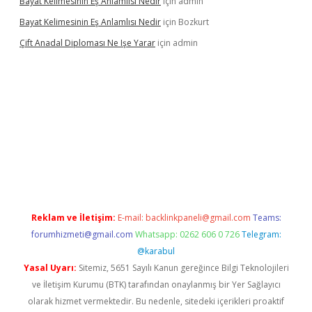
Bayat Kelimesinin Eş Anlamlısı Nedir
için
admin
Bayat Kelimesinin Eş Anlamlısı Nedir
için
Bozkurt
Çift Anadal Diploması Ne Işe Yarar
için
admin
per güncel giriş
Reklam ve İletişim:
E-mail:
backlinkpaneli@gmail.com
Teams:
forumhizmeti@gmail.com
Whatsapp: 0262 606 0 726
Telegram:
@karabul
Yasal Uyarı:
Sitemiz, 5651 Sayılı Kanun gereğince Bilgi Teknolojileri
ve İletişim Kurumu (BTK) tarafından onaylanmış bir Yer Sağlayıcı
olarak hizmet vermektedir. Bu nedenle, sitedeki içerikleri proaktif