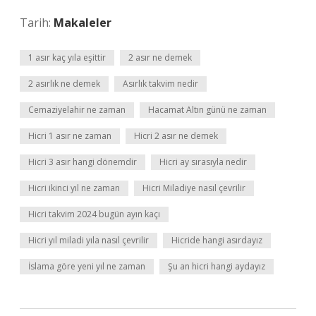
Tarih:
Makaleler
1 asır kaç yıla eşittir
2 asır ne demek
2 asırlık ne demek
Asırlık takvim nedir
Cemaziyelahir ne zaman
Hacamat Altın günü ne zaman
Hicri 1 asır ne zaman
Hicri 2 asır ne demek
Hicri 3 asır hangi dönemdir
Hicri ay sırasıyla nedir
Hicri ikinci yıl ne zaman
Hicri Miladiye nasıl çevrilir
Hicri takvim 2024 bugün ayın kaçı
Hicri yıl miladi yıla nasıl çevrilir
Hicride hangi asırdayız
İslama göre yeni yıl ne zaman
Şu an hicri hangi aydayız