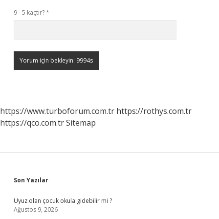
9 - 5 kaçtır?
*
https://www.turboforum.com.tr
https://rothys.com.tr
https://qco.com.tr
Sitemap
Sidebar
Son Yazılar
Uyuz olan çocuk okula gidebilir mi ?
Ağustos 9, 2026