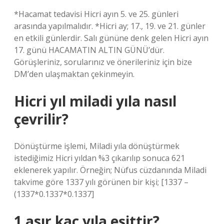
*Hacamat tedavisi Hicri ayın 5. ve 25. günleri
arasında yapılmalıdır. *Hicri ay; 17., 19. ve 21. günler
en etkili günlerdir. Salı gününe denk gelen Hicri ayın
17. günü HACAMATIN ALTIN ​​GÜNÜ’dür.
Görüşleriniz, sorularınız ve önerileriniz için bize
DM’den ulaşmaktan çekinmeyin.
Hicri yıl miladi yıla nasıl
çevrilir?
Dönüştürme işlemi, Miladi yıla dönüştürmek
istediğimiz Hicri yıldan %3 çıkarılıp sonuca 621
eklenerek yapılır. Örneğin; Nüfus cüzdanında Miladi
takvime göre 1337 yılı görünen bir kişi; [1337 –
(1337*0.1337*0.1337]
1 asır kaç yıla eşittir?