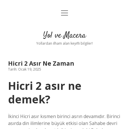
menüyü
Anasayfa
aç
Gizlilik Politikası
Yol ve Macera
Yasal Uyarı
Yollardan ilham alan keyifli bilgiler!
Hakkımızda
Hicri 2 Asır Ne Zaman
Tarih: Ocak 19, 2025
Hicri 2 asır ne
demek?
İkinci Hicri asır kısmen birinci asrın devamıdır. Birinci
asırda din ilimlerine büyük etkisi olan Sahabe devri