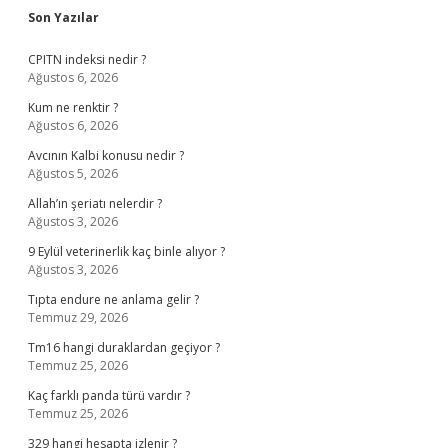
Sidebar
Son Yazılar
CPITN indeksi nedir ?
Ağustos 6, 2026
Kum ne renktir ?
Ağustos 6, 2026
Avcının Kalbi konusu nedir ?
Ağustos 5, 2026
Allah’ın şeriatı nelerdir ?
Ağustos 3, 2026
9 Eylül veterinerlik kaç binle alıyor ?
Ağustos 3, 2026
Tıpta endure ne anlama gelir ?
Temmuz 29, 2026
Tm16 hangi duraklardan geçiyor ?
Temmuz 25, 2026
Kaç farklı panda türü vardır ?
Temmuz 25, 2026
329 hangi hesapta izlenir ?