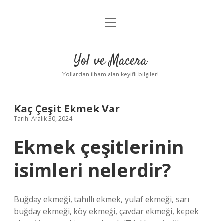
menüyü
Anasayfa
aç
Gizlilik Politikası
Yol ve Macera
Yasal Uyarı
Yollardan ilham alan keyifli bilgiler!
Hakkımızda
Kaç Çeşit Ekmek Var
Tarih: Aralık 30, 2024
Ekmek çeşitlerinin
isimleri nelerdir?
Buğday ekmeği, tahıllı ekmek, yulaf ekmeği, sarı
buğday ekmeği, köy ekmeği, çavdar ekmeği, kepek