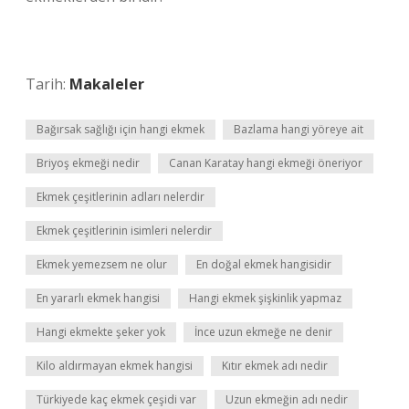
Tarih:
Makaleler
Bağırsak sağlığı için hangi ekmek
Bazlama hangi yöreye ait
Briyoş ekmeği nedir
Canan Karatay hangi ekmeği öneriyor
Ekmek çeşitlerinin adları nelerdir
Ekmek çeşitlerinin isimleri nelerdir
Ekmek yemezsem ne olur
En doğal ekmek hangisidir
En yararlı ekmek hangisi
Hangi ekmek şişkinlik yapmaz
Hangi ekmekte şeker yok
İnce uzun ekmeğe ne denir
Kilo aldırmayan ekmek hangisi
Kıtır ekmek adı nedir
Türkiyede kaç ekmek çeşidi var
Uzun ekmeğin adı nedir