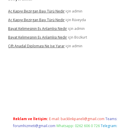
Aç Kapıyı Bezirgan Başı Türü Nedir
için
admin
Aç Kapıyı Bezirgan Başı Türü Nedir
için
Rüveyda
Bayat Kelimesinin Eş Anlamlısı Nedir
için
admin
Bayat Kelimesinin Eş Anlamlısı Nedir
için
Bozkurt
Çift Anadal Diploması Ne Işe Yarar
için
admin
etexper güncel giriş
Reklam ve İletişim:
E-mail:
backlinkpaneli@gmail.com
Teams:
forumhizmeti@gmail.com
Whatsapp: 0262 606 0 726
Telegram: