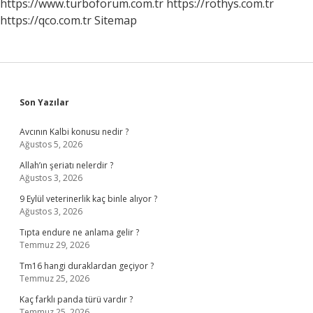
https://www.turboforum.com.tr
https://rothys.com.tr
https://qco.com.tr
Sitemap
Sidebar
Son Yazılar
Avcının Kalbi konusu nedir ?
Ağustos 5, 2026
Allah’ın şeriatı nelerdir ?
Ağustos 3, 2026
9 Eylül veterinerlik kaç binle alıyor ?
Ağustos 3, 2026
Tıpta endure ne anlama gelir ?
Temmuz 29, 2026
Tm16 hangi duraklardan geçiyor ?
Temmuz 25, 2026
Kaç farklı panda türü vardır ?
Temmuz 25, 2026