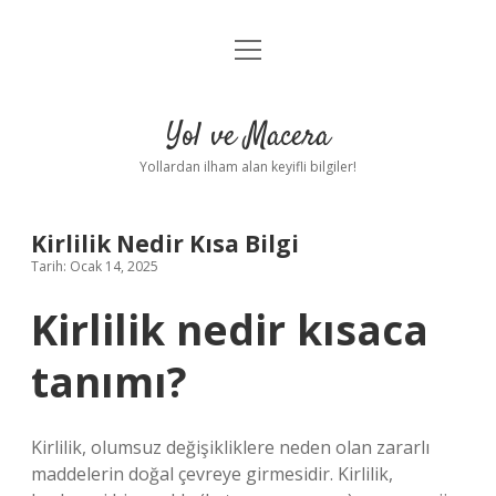
menüyü
Anasayfa
aç
Gizlilik Politikası
Yol ve Macera
Yasal Uyarı
Yollardan ilham alan keyifli bilgiler!
Hakkımızda
Kirlilik Nedir Kısa Bilgi
Tarih: Ocak 14, 2025
Kirlilik nedir kısaca
tanımı?
Kirlilik, olumsuz değişikliklere neden olan zararlı
maddelerin doğal çevreye girmesidir. Kirlilik,