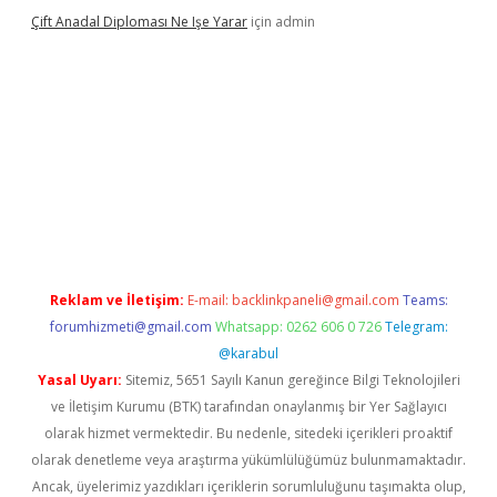
Çift Anadal Diploması Ne Işe Yarar
için
admin
exper güncel giriş
Reklam ve İletişim:
E-mail:
backlinkpaneli@gmail.com
Teams:
forumhizmeti@gmail.com
Whatsapp: 0262 606 0 726
Telegram:
@karabul
Yasal Uyarı:
Sitemiz, 5651 Sayılı Kanun gereğince Bilgi Teknolojileri
ve İletişim Kurumu (BTK) tarafından onaylanmış bir Yer Sağlayıcı
olarak hizmet vermektedir. Bu nedenle, sitedeki içerikleri proaktif
olarak denetleme veya araştırma yükümlülüğümüz bulunmamaktadır.
Ancak, üyelerimiz yazdıkları içeriklerin sorumluluğunu taşımakta olup,