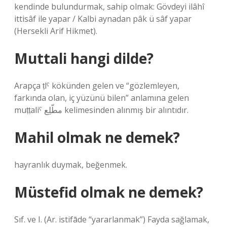
kendinde bulundurmak, sahip olmak: Gövdeyi ilâhî
ittisâf ile yapar / Kalbi aynadan pâk ü sâf yapar
(Hersekli Arif Hikmet).
Muttali hangi dilde?
Arapça ṭlˁ kökünden gelen ve “gözlemleyen,
farkında olan, iç yüzünü bilen” anlamına gelen
muṭṭaliˁ مطّلِع kelimesinden alınmış bir alıntıdır.
Mahil olmak ne demek?
hayranlık duymak, beğenmek.
Müstefid olmak ne demek?
Sıf. ve I. (Ar. istifāde “yararlanmak”) Fayda sağlamak,