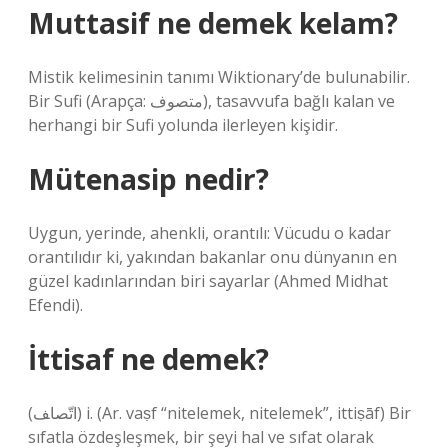
Muttasif ne demek kelam?
Mistik kelimesinin tanımı Wiktionary’de bulunabilir.
Bir Sufi (Arapça: متصوف), tasavvufa bağlı kalan ve
herhangi bir Sufi yolunda ilerleyen kişidir.
Mütenasip nedir?
Uygun, yerinde, ahenkli, orantılı: Vücudu o kadar
orantılıdır ki, yakından bakanlar onu dünyanın en
güzel kadınlarından biri sayarlar (Ahmed Midhat
Efendi).
İttisaf ne demek?
(ﺍﺗّﺼﺎﻒ) i. (Ar. vaṣf “nitelemek, nitelemek”, ittiṣāf) Bir
sıfatla özdeşleşmek, bir şeyi hal ve sıfat olarak