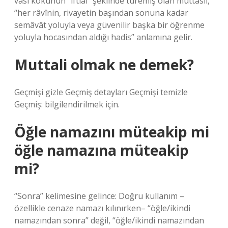
vasl kökünün “iftiâl” şeklinde türemiş olan muttasıl,
“her râvînin, rivayetin başından sonuna kadar
semâvât yoluyla veya güvenilir başka bir öğrenme
yoluyla hocasından aldığı hadis” anlamına gelir.
Muttali olmak ne demek?
Geçmişi gizle Geçmiş detayları Geçmişi temizle
Geçmiş: bilgilendirilmek için.
Öğle namazını müteakip mi
öğle namazına müteakip
mi?
“Sonra” kelimesine gelince: Doğru kullanım –
özellikle cenaze namazı kılınırken– “öğle/ikindi
namazından sonra” değil, “öğle/ikindi namazından