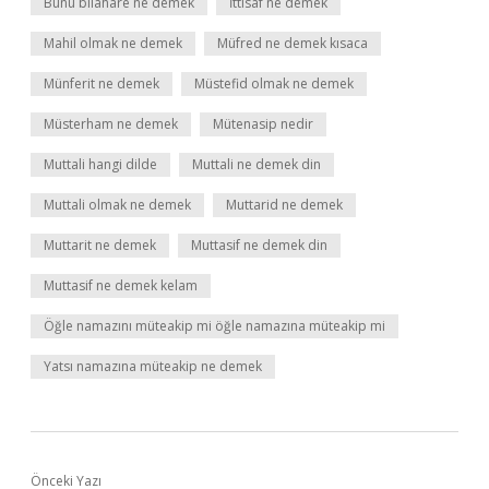
Bunu bilahare ne demek
İttisaf ne demek
Mahil olmak ne demek
Müfred ne demek kısaca
Münferit ne demek
Müstefid olmak ne demek
Müsterham ne demek
Mütenasip nedir
Muttali hangi dilde
Muttali ne demek din
Muttali olmak ne demek
Muttarid ne demek
Muttarit ne demek
Muttasif ne demek din
Muttasif ne demek kelam
Öğle namazını müteakip mi öğle namazına müteakip mi
Yatsı namazına müteakip ne demek
Önceki Yazı