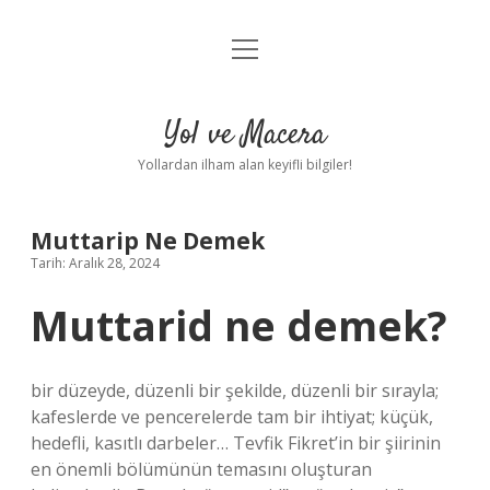
menüyü
Anasayfa
aç
Gizlilik Politikası
Yol ve Macera
Yasal Uyarı
Yollardan ilham alan keyifli bilgiler!
Hakkımızda
Muttarip Ne Demek
Tarih: Aralık 28, 2024
Muttarid ne demek?
bir düzeyde, düzenli bir şekilde, düzenli bir sırayla;
kafeslerde ve pencerelerde tam bir ihtiyat; küçük,
hedefli, kasıtlı darbeler… Tevfik Fikret’in bir şiirinin
en önemli bölümünün temasını oluşturan