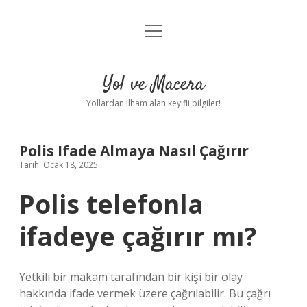
menüyü
Anasayfa
aç
Gizlilik Politikası
Yol ve Macera
Yasal Uyarı
Yollardan ilham alan keyifli bilgiler!
Hakkımızda
Polis Ifade Almaya Nasıl Çağırır
Tarih: Ocak 18, 2025
Polis telefonla
ifadeye çağırır mı?
Yetkili bir makam tarafından bir kişi bir olay
hakkında ifade vermek üzere çağrılabilir. Bu çağrı