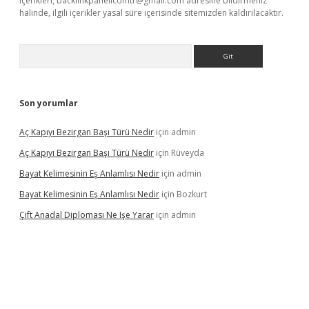
içerikleri,
backlinkpanelicomtr@gmail.com
adresine bildirmeniz
halinde, ilgili içerikler yasal süre içerisinde sitemizden kaldırılacaktır.
Arama
Son yorumlar
Aç Kapıyı Bezirgan Başı Türü Nedir
için
admin
Aç Kapıyı Bezirgan Başı Türü Nedir
için
Rüveyda
Bayat Kelimesinin Eş Anlamlısı Nedir
için
admin
Bayat Kelimesinin Eş Anlamlısı Nedir
için
Bozkurt
Çift Anadal Diploması Ne Işe Yarar
için
admin